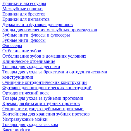
Ершики и аксессуары
Межзубные ершики
Ершики для брекетов
Ершики для имплантов
Держатели и футляры для ершиков
Зонды для измерения межзубных промежутков
Зубные нити, флоссы и флоссеры
Зубные нити, флоссы
Флоссеры
Отбеливание зубов
Отбеливание зубов в домашних условиях
Клиническое отбеливание
Товары для ухода за деснами
Товары для ухода за брекетами и ортодонтическими
конструкциями
Очищение ортодонтических конструкций
Футляры для ортодонтических конструкций
Ортодонтический воск
Товары для ухода за зубными протезами
Кремы для фиксации зубных протезов
Очищение и уход за зубными протезами
Контейнеры для хранения зубных протезов
Ультразвуковые мойки
Товары для ухода за языком
Бактериофаги