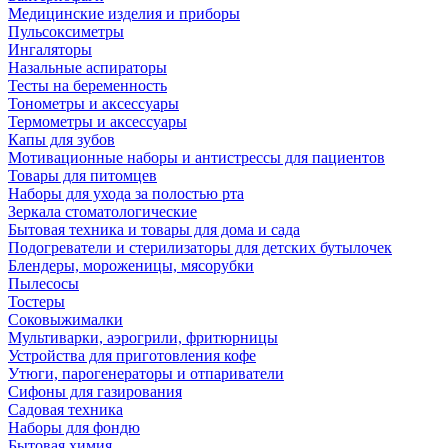
Медицинские изделия и приборы
Пульсоксиметры
Ингаляторы
Назальные аспираторы
Тесты на беременность
Тонометры и аксессуары
Термометры и аксессуары
Капы для зубов
Мотивационные наборы и антистрессы для пациентов
Товары для питомцев
Наборы для ухода за полостью рта
Зеркала стоматологические
Бытовая техника и товары для дома и сада
Подогреватели и стерилизаторы для детских бутылочек
Блендеры, мороженицы, мясорубки
Пылесосы
Тостеры
Соковыжималки
Мультиварки, аэрогрили, фритюрницы
Устройства для приготовления кофе
Утюги, парогенераторы и отпариватели
Сифоны для газирования
Садовая техника
Наборы для фондю
Бытовая химия