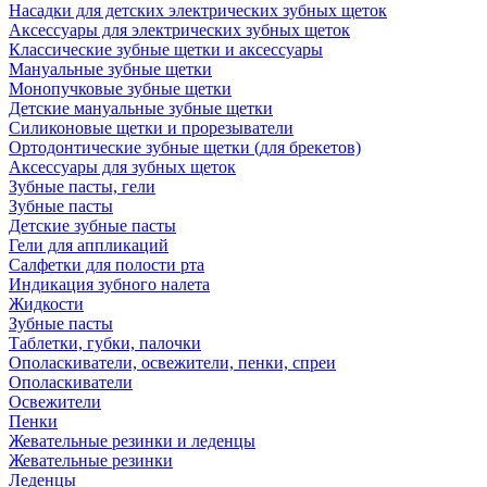
Насадки для детских электрических зубных щеток
Аксессуары для электрических зубных щеток
Классические зубные щетки и аксессуары
Мануальные зубные щетки
Монопучковые зубные щетки
Детские мануальные зубные щетки
Силиконовые щетки и прорезыватели
Ортодонтические зубные щетки (для брекетов)
Аксессуары для зубных щеток
Зубные пасты, гели
Зубные пасты
Детские зубные пасты
Гели для аппликаций
Салфетки для полости рта
Индикация зубного налета
Жидкости
Зубные пасты
Таблетки, губки, палочки
Ополаскиватели, освежители, пенки, спреи
Ополаскиватели
Освежители
Пенки
Жевательные резинки и леденцы
Жевательные резинки
Леденцы