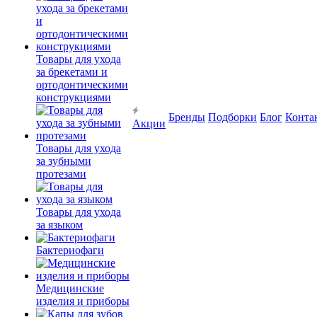
Товары для ухода
за брекетами и
ортодонтическими
конструкциями
Бренды
Подборки
Блог
Конта
Акции
Товары для ухода
за зубными
протезами
Товары для ухода
за языком
Бактериофаги
Медицинские
изделия и приборы