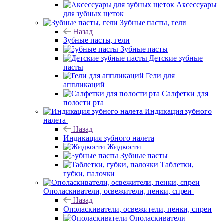
Аксессуары
для зубных щеток
Зубные пасты, гели
Назад
Зубные пасты, гели
Зубные пасты
Детские зубные
пасты
Гели для
аппликаций
Салфетки для
полости рта
Индикация зубного
налета
Назад
Индикация зубного налета
Жидкости
Зубные пасты
Таблетки,
губки, палочки
Ополаскиватели, освежители, пенки, спреи
Назад
Ополаскиватели, освежители, пенки, спреи
Ополаскиватели