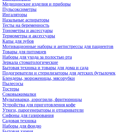
Медицинские изделия и приборы
Пульсоксиметры
Ингаляторы
Назальные аспираторы
Тесты на беременность
Тонометры и аксессуары
Термометры и аксессуары
Капы для зубов
Мотивационные наборы и антистрессы для пациентов
Товары для питомцев
Наборы для ухода за полостью рта
Зеркала стоматологические
Бытовая техника и товары для дома и сада
Подогреватели и стерилизаторы для детских бутылочек
Блендеры, мороженицы, мясорубки
Пылесосы
Тостеры
Соковыжималки
Мультиварки, аэрогрили, фритюрницы
Устройства для приготовления кофе
Утюги, парогенераторы и отпариватели
Сифоны для газирования
Садовая техника
Наборы для фондю
Бытовая химия