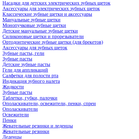
Насадки для детских электрических зубных щеток
Аксессуары для электрических зубных щеток
Классические зубные щетки и аксессуары
Мануальные зубные щетки
Монопучковые зубные щетки
Детские мануальные зубные щетки
Силиконовые щетки и прорезыватели
Ортодонтические зубные щетки (для брекетов)
Аксессуары для зубных щеток
Зубные пасты, гели
Зубные пасты
Детские зубные пасты
Гели для аппликаций
Салфетки для полости рта
Индикация зубного налета
Жидкости
Зубные пасты
Таблетки, губки, палочки
Ополаскиватели, освежители, пенки, спреи
Ополаскиватели
Освежители
Пенки
Жевательные резинки и леденцы
Жевательные резинки
Леденцы