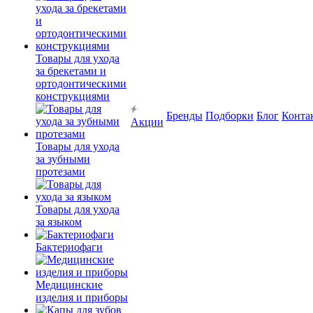
Товары для ухода
за брекетами и
ортодонтическими
конструкциями
Бренды
Подборки
Блог
Конта
Акции
Товары для ухода
за зубными
протезами
Товары для ухода
за языком
Бактериофаги
Медицинские
изделия и приборы