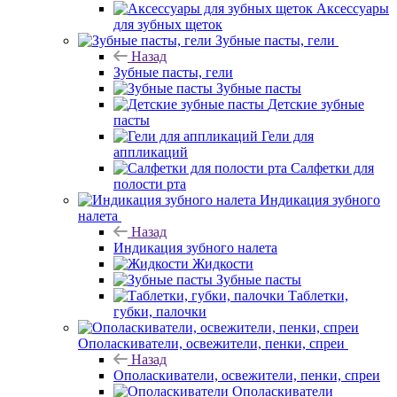
Аксессуары
для зубных щеток
Зубные пасты, гели
Назад
Зубные пасты, гели
Зубные пасты
Детские зубные
пасты
Гели для
аппликаций
Салфетки для
полости рта
Индикация зубного
налета
Назад
Индикация зубного налета
Жидкости
Зубные пасты
Таблетки,
губки, палочки
Ополаскиватели, освежители, пенки, спреи
Назад
Ополаскиватели, освежители, пенки, спреи
Ополаскиватели