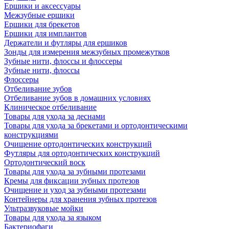
Ершики и аксессуары
Межзубные ершики
Ершики для брекетов
Ершики для имплантов
Держатели и футляры для ершиков
Зонды для измерения межзубных промежутков
Зубные нити, флоссы и флоссеры
Зубные нити, флоссы
Флоссеры
Отбеливание зубов
Отбеливание зубов в домашних условиях
Клиническое отбеливание
Товары для ухода за деснами
Товары для ухода за брекетами и ортодонтическими
конструкциями
Очищение ортодонтических конструкций
Футляры для ортодонтических конструкций
Ортодонтический воск
Товары для ухода за зубными протезами
Кремы для фиксации зубных протезов
Очищение и уход за зубными протезами
Контейнеры для хранения зубных протезов
Ультразвуковые мойки
Товары для ухода за языком
Бактериофаги