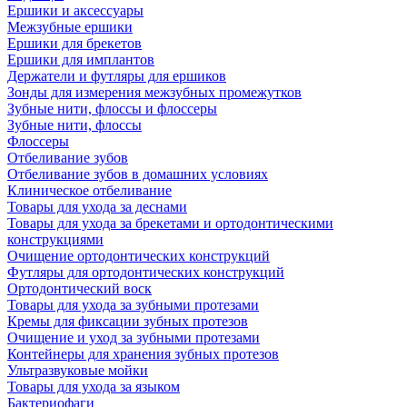
Ершики и аксессуары
Межзубные ершики
Ершики для брекетов
Ершики для имплантов
Держатели и футляры для ершиков
Зонды для измерения межзубных промежутков
Зубные нити, флоссы и флоссеры
Зубные нити, флоссы
Флоссеры
Отбеливание зубов
Отбеливание зубов в домашних условиях
Клиническое отбеливание
Товары для ухода за деснами
Товары для ухода за брекетами и ортодонтическими
конструкциями
Очищение ортодонтических конструкций
Футляры для ортодонтических конструкций
Ортодонтический воск
Товары для ухода за зубными протезами
Кремы для фиксации зубных протезов
Очищение и уход за зубными протезами
Контейнеры для хранения зубных протезов
Ультразвуковые мойки
Товары для ухода за языком
Бактериофаги