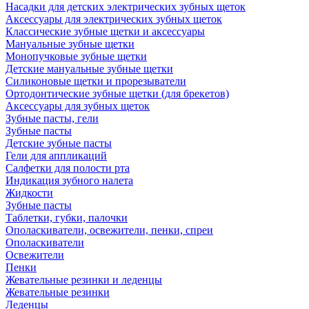
Насадки для детских электрических зубных щеток
Аксессуары для электрических зубных щеток
Классические зубные щетки и аксессуары
Мануальные зубные щетки
Монопучковые зубные щетки
Детские мануальные зубные щетки
Силиконовые щетки и прорезыватели
Ортодонтические зубные щетки (для брекетов)
Аксессуары для зубных щеток
Зубные пасты, гели
Зубные пасты
Детские зубные пасты
Гели для аппликаций
Салфетки для полости рта
Индикация зубного налета
Жидкости
Зубные пасты
Таблетки, губки, палочки
Ополаскиватели, освежители, пенки, спреи
Ополаскиватели
Освежители
Пенки
Жевательные резинки и леденцы
Жевательные резинки
Леденцы