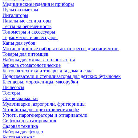
Медицинские изделия и приборы
Пульсоксиметры
Ингаляторы
Назальные аспираторы
Тесты на беременность
Тонометры и аксессуары
Термометры и аксессуары
Капы для зубов
Мотивационные наборы и антистрессы для пациентов
Товары для питомцев
Наборы для ухода за полостью рта
Зеркала стоматологические
Бытовая техника и товары для дома и сада
Подогреватели и стерилизаторы для детских бутылочек
Блендеры, мороженицы, мясорубки
Пылесосы
Тостеры
Соковыжималки
Мультиварки, аэрогрили, фритюрницы
Устройства для приготовления кофе
Утюги, парогенераторы и отпариватели
Сифоны для газирования
Садовая техника
Наборы для фондю
Бытовая химия