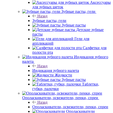
Аксессуары
для зубных щеток
Зубные пасты, гели
Назад
Зубные пасты, гели
Зубные пасты
Детские зубные
пасты
Гели для
аппликаций
Салфетки для
полости рта
Индикация зубного
налета
Назад
Индикация зубного налета
Жидкости
Зубные пасты
Таблетки,
губки, палочки
Ополаскиватели, освежители, пенки, спреи
Назад
Ополаскиватели, освежители, пенки, спреи
Ополаскиватели