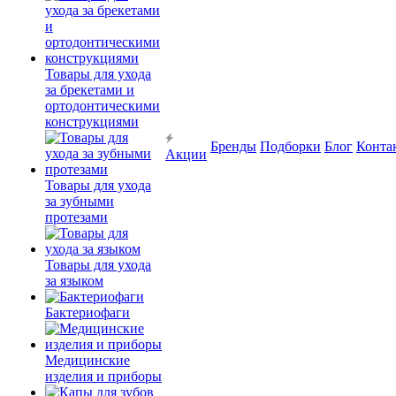
Товары для ухода
за брекетами и
ортодонтическими
конструкциями
Бренды
Подборки
Блог
Конта
Акции
Товары для ухода
за зубными
протезами
Товары для ухода
за языком
Бактериофаги
Медицинские
изделия и приборы