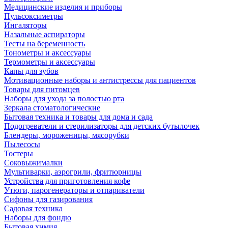
Медицинские изделия и приборы
Пульсоксиметры
Ингаляторы
Назальные аспираторы
Тесты на беременность
Тонометры и аксессуары
Термометры и аксессуары
Капы для зубов
Мотивационные наборы и антистрессы для пациентов
Товары для питомцев
Наборы для ухода за полостью рта
Зеркала стоматологические
Бытовая техника и товары для дома и сада
Подогреватели и стерилизаторы для детских бутылочек
Блендеры, мороженицы, мясорубки
Пылесосы
Тостеры
Соковыжималки
Мультиварки, аэрогрили, фритюрницы
Устройства для приготовления кофе
Утюги, парогенераторы и отпариватели
Сифоны для газирования
Садовая техника
Наборы для фондю
Бытовая химия