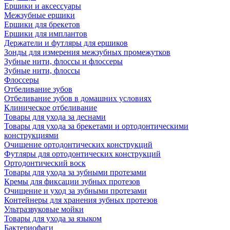
Ершики и аксессуары
Межзубные ершики
Ершики для брекетов
Ершики для имплантов
Держатели и футляры для ершиков
Зонды для измерения межзубных промежутков
Зубные нити, флоссы и флоссеры
Зубные нити, флоссы
Флоссеры
Отбеливание зубов
Отбеливание зубов в домашних условиях
Клиническое отбеливание
Товары для ухода за деснами
Товары для ухода за брекетами и ортодонтическими
конструкциями
Очищение ортодонтических конструкций
Футляры для ортодонтических конструкций
Ортодонтический воск
Товары для ухода за зубными протезами
Кремы для фиксации зубных протезов
Очищение и уход за зубными протезами
Контейнеры для хранения зубных протезов
Ультразвуковые мойки
Товары для ухода за языком
Бактериофаги