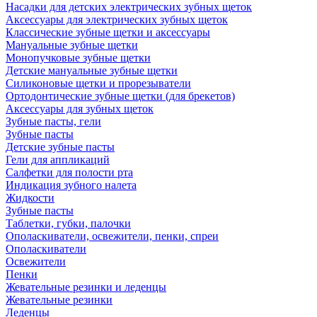
Насадки для детских электрических зубных щеток
Аксессуары для электрических зубных щеток
Классические зубные щетки и аксессуары
Мануальные зубные щетки
Монопучковые зубные щетки
Детские мануальные зубные щетки
Силиконовые щетки и прорезыватели
Ортодонтические зубные щетки (для брекетов)
Аксессуары для зубных щеток
Зубные пасты, гели
Зубные пасты
Детские зубные пасты
Гели для аппликаций
Салфетки для полости рта
Индикация зубного налета
Жидкости
Зубные пасты
Таблетки, губки, палочки
Ополаскиватели, освежители, пенки, спреи
Ополаскиватели
Освежители
Пенки
Жевательные резинки и леденцы
Жевательные резинки
Леденцы