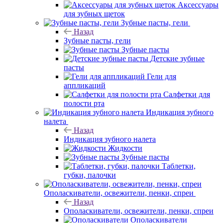
Аксессуары
для зубных щеток
Зубные пасты, гели
Назад
Зубные пасты, гели
Зубные пасты
Детские зубные
пасты
Гели для
аппликаций
Салфетки для
полости рта
Индикация зубного
налета
Назад
Индикация зубного налета
Жидкости
Зубные пасты
Таблетки,
губки, палочки
Ополаскиватели, освежители, пенки, спреи
Назад
Ополаскиватели, освежители, пенки, спреи
Ополаскиватели