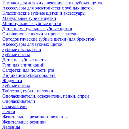
Насадки для детских электрических зубных щеток
Аксессуары для электрических зубных щеток
Классические зубные щетки и аксессуары
Мануальные зубные щетки
Монопучковые зубные щетки
Детские мануальные зубные щетки
Силиконовые щетки и прорезыватели
Ортодонтические зубные щетки (для брекетов)
Аксессуары для зубных щеток
Зубные пасты, гели
Зубные пасты
Детские зубные пасты
Гели для аппликаций
Салфетки для полости рта
Индикация зубного налета
Жидкости
Зубные пасты
Таблетки, губки, палочки
Ополаскиватели, освежители, пенки, спреи
Ополаскиватели
Освежители
Пенки
Жевательные резинки и леденцы
Жевательные резинки
Леденцы