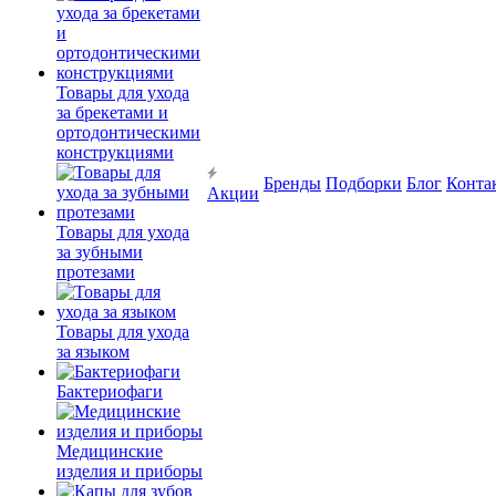
Товары для ухода
за брекетами и
ортодонтическими
конструкциями
Бренды
Подборки
Блог
Конта
Акции
Товары для ухода
за зубными
протезами
Товары для ухода
за языком
Бактериофаги
Медицинские
изделия и приборы