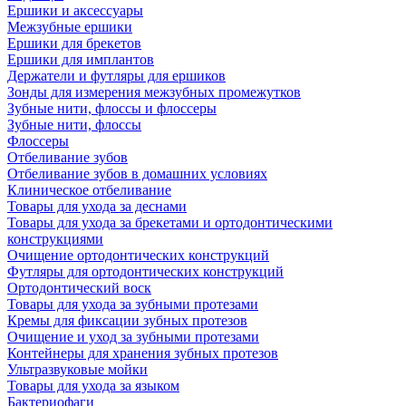
Ершики и аксессуары
Межзубные ершики
Ершики для брекетов
Ершики для имплантов
Держатели и футляры для ершиков
Зонды для измерения межзубных промежутков
Зубные нити, флоссы и флоссеры
Зубные нити, флоссы
Флоссеры
Отбеливание зубов
Отбеливание зубов в домашних условиях
Клиническое отбеливание
Товары для ухода за деснами
Товары для ухода за брекетами и ортодонтическими
конструкциями
Очищение ортодонтических конструкций
Футляры для ортодонтических конструкций
Ортодонтический воск
Товары для ухода за зубными протезами
Кремы для фиксации зубных протезов
Очищение и уход за зубными протезами
Контейнеры для хранения зубных протезов
Ультразвуковые мойки
Товары для ухода за языком
Бактериофаги