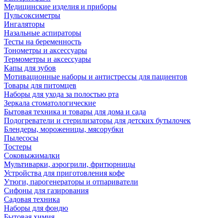
Медицинские изделия и приборы
Пульсоксиметры
Ингаляторы
Назальные аспираторы
Тесты на беременность
Тонометры и аксессуары
Термометры и аксессуары
Капы для зубов
Мотивационные наборы и антистрессы для пациентов
Товары для питомцев
Наборы для ухода за полостью рта
Зеркала стоматологические
Бытовая техника и товары для дома и сада
Подогреватели и стерилизаторы для детских бутылочек
Блендеры, мороженицы, мясорубки
Пылесосы
Тостеры
Соковыжималки
Мультиварки, аэрогрили, фритюрницы
Устройства для приготовления кофе
Утюги, парогенераторы и отпариватели
Сифоны для газирования
Садовая техника
Наборы для фондю
Бытовая химия