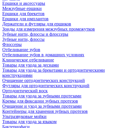
Ершики и аксессуары
Межзубные ершики
Ершики для брекетов
Ершики для имплантов
Держатели и футляры для ершиков
Зонды для измерения межзубных промежутков
Зубные нити, флоссы и флоссеры
Зубные нити, флоссы
Флоссеры
Отбеливание зубов
Отбеливание зубов в домашних условиях
Клиническое отбеливание
Товары для ухода за деснами
Товары для ухода за брекетами и ортодонтическими
конструкциями
Очищение ортодонтических конструкций
Футляры для ортодонтических конструкций
Ортодонтический воск
Товары для ухода за зубными протезами
Кремы для фиксации зубных протезов
Очищение и уход за зубными протезами
Контейнеры для хранения зубных протезов
Ультразвуковые мойки
Товары для ухода за языком
Бактериофаги