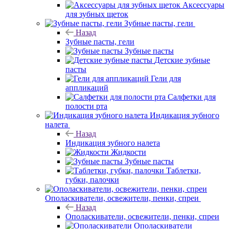
Аксессуары
для зубных щеток
Зубные пасты, гели
Назад
Зубные пасты, гели
Зубные пасты
Детские зубные
пасты
Гели для
аппликаций
Салфетки для
полости рта
Индикация зубного
налета
Назад
Индикация зубного налета
Жидкости
Зубные пасты
Таблетки,
губки, палочки
Ополаскиватели, освежители, пенки, спреи
Назад
Ополаскиватели, освежители, пенки, спреи
Ополаскиватели