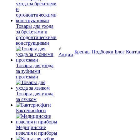
Товары для ухода
за брекетами и
ортодонтическими
конструкциями
Бренды
Подборки
Блог
Конта
Акции
Товары для ухода
за зубными
протезами
Товары для ухода
за языком
Бактериофаги
Медицинские
изделия и приборы