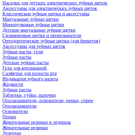
Насадки для детских электрических зубных щеток
Аксессуары для электрических зубных щеток
Классические зубные щетки и аксессуары
Мануальные зубные щетки
Монопучковые зубные щетки
Детские мануальные зубные щетки
Силиконовые щетки и прорезыватели
Ортодонтические зубные щетки (для брекетов)
Аксессуары для зубных щеток
Зубные пасты, гели
Зубные пасты
Детские зубные пасты
Гели для аппликаций
Салфетки для полости рта
Индикация зубного налета
Жидкости
Зубные пасты
Таблетки, губки, палочки
Ополаскиватели, освежители, пенки, спреи
Ополаскиватели
Освежители
Пенки
Жевательные резинки и леденцы
Жевательные резинки
Леденцы