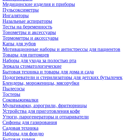
Медицинские изделия и приборы
Пульсоксиметры
Ингаляторы
Назальные аспираторы
Тесты на беременность
Тонометры и аксессуары
Термометры и аксессуары
Капы для зубов
Мотивационные наборы и антистрессы для пациентов
Товары для питомцев
Наборы для ухода за полостью рта
Зеркала стоматологические
Бытовая техника и товары для дома и сада
Подогреватели и стерилизаторы для детских бутылочек
Блендеры, мороженицы, мясорубки
Пылесосы
Тостеры
Соковыжималки
Мультиварки, аэрогрили, фритюрницы
Устройства для приготовления кофе
Утюги, парогенераторы и отпариватели
Сифоны для газирования
Садовая техника
Наборы для фондю
Бытовая химия