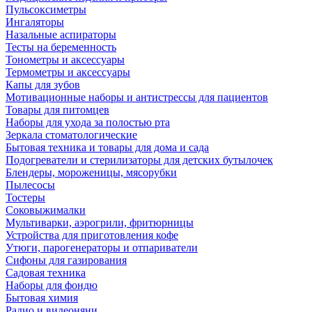
Пульсоксиметры
Ингаляторы
Назальные аспираторы
Тесты на беременность
Тонометры и аксессуары
Термометры и аксессуары
Капы для зубов
Мотивационные наборы и антистрессы для пациентов
Товары для питомцев
Наборы для ухода за полостью рта
Зеркала стоматологические
Бытовая техника и товары для дома и сада
Подогреватели и стерилизаторы для детских бутылочек
Блендеры, мороженицы, мясорубки
Пылесосы
Тостеры
Соковыжималки
Мультиварки, аэрогрили, фритюрницы
Устройства для приготовления кофе
Утюги, парогенераторы и отпариватели
Сифоны для газирования
Садовая техника
Наборы для фондю
Бытовая химия
Радио и видеоняни