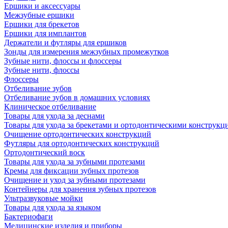
Ершики и аксессуары
Межзубные ершики
Ершики для брекетов
Ершики для имплантов
Держатели и футляры для ершиков
Зонды для измерения межзубных промежутков
Зубные нити, флоссы и флоссеры
Зубные нити, флоссы
Флоссеры
Отбеливание зубов
Отбеливание зубов в домашних условиях
Клиническое отбеливание
Товары для ухода за деснами
Товары для ухода за брекетами и ортодонтическими конструкц
Очищение ортодонтических конструкций
Футляры для ортодонтических конструкций
Ортодонтический воск
Товары для ухода за зубными протезами
Кремы для фиксации зубных протезов
Очищение и уход за зубными протезами
Контейнеры для хранения зубных протезов
Ультразвуковые мойки
Товары для ухода за языком
Бактериофаги
Медицинские изделия и приборы