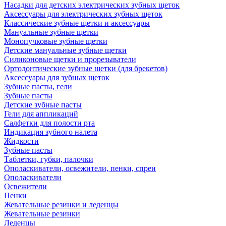
Насадки для детских электрических зубных щеток
Аксессуары для электрических зубных щеток
Классические зубные щетки и аксессуары
Мануальные зубные щетки
Монопучковые зубные щетки
Детские мануальные зубные щетки
Силиконовые щетки и прорезыватели
Ортодонтические зубные щетки (для брекетов)
Аксессуары для зубных щеток
Зубные пасты, гели
Зубные пасты
Детские зубные пасты
Гели для аппликаций
Салфетки для полости рта
Индикация зубного налета
Жидкости
Зубные пасты
Таблетки, губки, палочки
Ополаскиватели, освежители, пенки, спреи
Ополаскиватели
Освежители
Пенки
Жевательные резинки и леденцы
Жевательные резинки
Леденцы