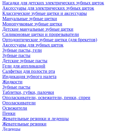
Насадки для детских электрических зубных щеток
Аксессуары для электрических зубных щеток
Классические зубные щетки и аксессуары
Мануальные зубные щетки
Монопучковые зубные щетки
Детские мануальные зубные щетки
Силиконовые щетки и прорезыватели
Ортодонтические зубные щетки (для брекетов)
Аксессуары для зубных щеток
Зубные пасты, гели
Зубные пасты
Детские зубные пасты
Гели для аппликаций
Салфетки для полости рта
Индикация зубного налета
Жидкости
Зубные пасты
Таблетки, губки, палочки
Ополаскиватели, освежители, пенки, спреи
Ополаскиватели
Освежители
Пенки
Жевательные резинки и леденцы
Жевательные резинки
Леденцы