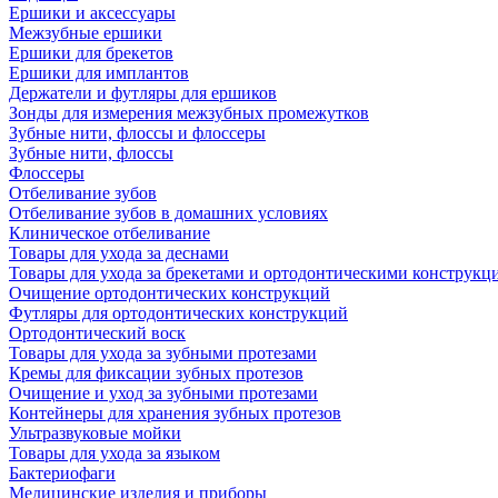
Ершики и аксессуары
Межзубные ершики
Ершики для брекетов
Ершики для имплантов
Держатели и футляры для ершиков
Зонды для измерения межзубных промежутков
Зубные нити, флоссы и флоссеры
Зубные нити, флоссы
Флоссеры
Отбеливание зубов
Отбеливание зубов в домашних условиях
Клиническое отбеливание
Товары для ухода за деснами
Товары для ухода за брекетами и ортодонтическими конструкц
Очищение ортодонтических конструкций
Футляры для ортодонтических конструкций
Ортодонтический воск
Товары для ухода за зубными протезами
Кремы для фиксации зубных протезов
Очищение и уход за зубными протезами
Контейнеры для хранения зубных протезов
Ультразвуковые мойки
Товары для ухода за языком
Бактериофаги
Медицинские изделия и приборы