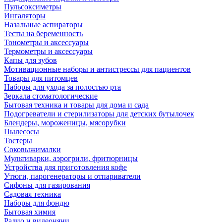
Пульсоксиметры
Ингаляторы
Назальные аспираторы
Тесты на беременность
Тонометры и аксессуары
Термометры и аксессуары
Капы для зубов
Мотивационные наборы и антистрессы для пациентов
Товары для питомцев
Наборы для ухода за полостью рта
Зеркала стоматологические
Бытовая техника и товары для дома и сада
Подогреватели и стерилизаторы для детских бутылочек
Блендеры, мороженицы, мясорубки
Пылесосы
Тостеры
Соковыжималки
Мультиварки, аэрогрили, фритюрницы
Устройства для приготовления кофе
Утюги, парогенераторы и отпариватели
Сифоны для газирования
Садовая техника
Наборы для фондю
Бытовая химия
Радио и видеоняни