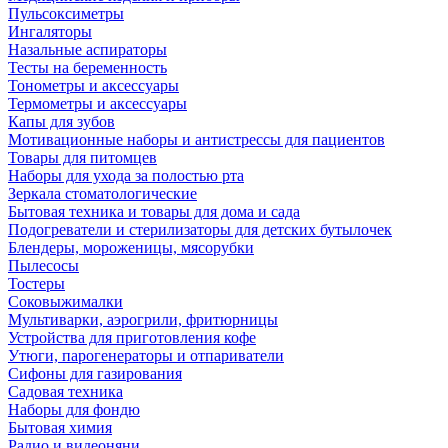
Пульсоксиметры
Ингаляторы
Назальные аспираторы
Тесты на беременность
Тонометры и аксессуары
Термометры и аксессуары
Капы для зубов
Мотивационные наборы и антистрессы для пациентов
Товары для питомцев
Наборы для ухода за полостью рта
Зеркала стоматологические
Бытовая техника и товары для дома и сада
Подогреватели и стерилизаторы для детских бутылочек
Блендеры, мороженицы, мясорубки
Пылесосы
Тостеры
Соковыжималки
Мультиварки, аэрогрили, фритюрницы
Устройства для приготовления кофе
Утюги, парогенераторы и отпариватели
Сифоны для газирования
Садовая техника
Наборы для фондю
Бытовая химия
Радио и видеоняни