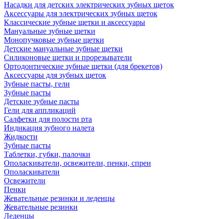
Насадки для детских электрических зубных щеток
Аксессуары для электрических зубных щеток
Классические зубные щетки и аксессуары
Мануальные зубные щетки
Монопучковые зубные щетки
Детские мануальные зубные щетки
Силиконовые щетки и прорезыватели
Ортодонтические зубные щетки (для брекетов)
Аксессуары для зубных щеток
Зубные пасты, гели
Зубные пасты
Детские зубные пасты
Гели для аппликаций
Салфетки для полости рта
Индикация зубного налета
Жидкости
Зубные пасты
Таблетки, губки, палочки
Ополаскиватели, освежители, пенки, спреи
Ополаскиватели
Освежители
Пенки
Жевательные резинки и леденцы
Жевательные резинки
Леденцы