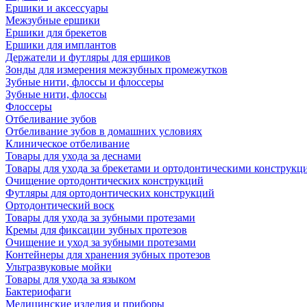
Ершики и аксессуары
Межзубные ершики
Ершики для брекетов
Ершики для имплантов
Держатели и футляры для ершиков
Зонды для измерения межзубных промежутков
Зубные нити, флоссы и флоссеры
Зубные нити, флоссы
Флоссеры
Отбеливание зубов
Отбеливание зубов в домашних условиях
Клиническое отбеливание
Товары для ухода за деснами
Товары для ухода за брекетами и ортодонтическими конструкц
Очищение ортодонтических конструкций
Футляры для ортодонтических конструкций
Ортодонтический воск
Товары для ухода за зубными протезами
Кремы для фиксации зубных протезов
Очищение и уход за зубными протезами
Контейнеры для хранения зубных протезов
Ультразвуковые мойки
Товары для ухода за языком
Бактериофаги
Медицинские изделия и приборы