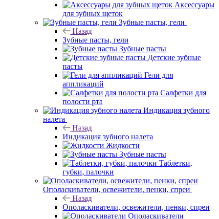
Аксессуары
для зубных щеток
Зубные пасты, гели
Назад
Зубные пасты, гели
Зубные пасты
Детские зубные
пасты
Гели для
аппликаций
Салфетки для
полости рта
Индикация зубного
налета
Назад
Индикация зубного налета
Жидкости
Зубные пасты
Таблетки,
губки, палочки
Ополаскиватели, освежители, пенки, спреи
Назад
Ополаскиватели, освежители, пенки, спреи
Ополаскиватели