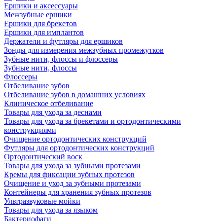
Ершики и аксессуары
Межзубные ершики
Ершики для брекетов
Ершики для имплантов
Держатели и футляры для ершиков
Зонды для измерения межзубных промежутков
Зубные нити, флоссы и флоссеры
Зубные нити, флоссы
Флоссеры
Отбеливание зубов
Отбеливание зубов в домашних условиях
Клиническое отбеливание
Товары для ухода за деснами
Товары для ухода за брекетами и ортодонтическими
конструкциями
Очищение ортодонтических конструкций
Футляры для ортодонтических конструкций
Ортодонтический воск
Товары для ухода за зубными протезами
Кремы для фиксации зубных протезов
Очищение и уход за зубными протезами
Контейнеры для хранения зубных протезов
Ультразвуковые мойки
Товары для ухода за языком
Бактериофаги