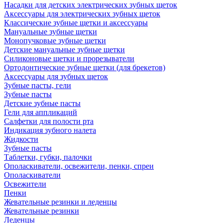
Насадки для детских электрических зубных щеток
Аксессуары для электрических зубных щеток
Классические зубные щетки и аксессуары
Мануальные зубные щетки
Монопучковые зубные щетки
Детские мануальные зубные щетки
Силиконовые щетки и прорезыватели
Ортодонтические зубные щетки (для брекетов)
Аксессуары для зубных щеток
Зубные пасты, гели
Зубные пасты
Детские зубные пасты
Гели для аппликаций
Салфетки для полости рта
Индикация зубного налета
Жидкости
Зубные пасты
Таблетки, губки, палочки
Ополаскиватели, освежители, пенки, спреи
Ополаскиватели
Освежители
Пенки
Жевательные резинки и леденцы
Жевательные резинки
Леденцы