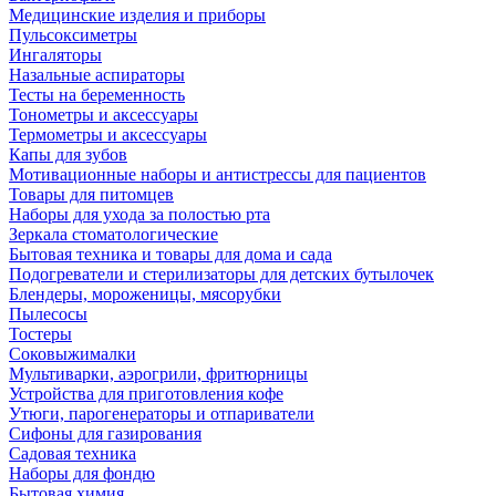
Медицинские изделия и приборы
Пульсоксиметры
Ингаляторы
Назальные аспираторы
Тесты на беременность
Тонометры и аксессуары
Термометры и аксессуары
Капы для зубов
Мотивационные наборы и антистрессы для пациентов
Товары для питомцев
Наборы для ухода за полостью рта
Зеркала стоматологические
Бытовая техника и товары для дома и сада
Подогреватели и стерилизаторы для детских бутылочек
Блендеры, мороженицы, мясорубки
Пылесосы
Тостеры
Соковыжималки
Мультиварки, аэрогрили, фритюрницы
Устройства для приготовления кофе
Утюги, парогенераторы и отпариватели
Сифоны для газирования
Садовая техника
Наборы для фондю
Бытовая химия