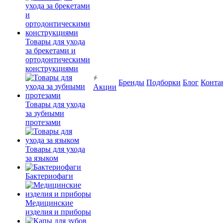
Товары для ухода
за брекетами и
ортодонтическими
конструкциями
Бренды
Подборки
Блог
Конта
Акции
Товары для ухода
за зубными
протезами
Товары для ухода
за языком
Бактериофаги
Медицинские
изделия и приборы