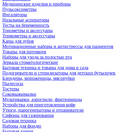
Медицинские изделия и приборы
Пульсоксиметры
Ингаляторы
Назальные аспираторы
Тесты на беременность
Тонометры и аксессуары
Термометры и аксессуары
Капы для зубов
Мотивационные наборы и антистрессы для пациентов
Товары для питомцев
Наборы для ухода за полостью рта
Зеркала стоматологические
Бытовая техника и товары для дома и сада
Подогреватели и стерилизаторы для детских бутылочек
Блендеры, мороженицы, мясорубки
Пылесосы
Тостеры
Соковыжималки
Мультиварки, аэрогрили, фритюрницы
Устройства для приготовления кофе
Утюги, парогенераторы и отпариватели
Сифоны для газирования
Садовая техника
Наборы для фондю
Бытовая химия