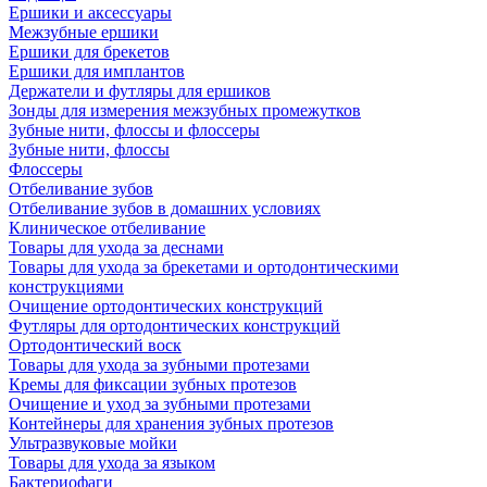
Ершики и аксессуары
Межзубные ершики
Ершики для брекетов
Ершики для имплантов
Держатели и футляры для ершиков
Зонды для измерения межзубных промежутков
Зубные нити, флоссы и флоссеры
Зубные нити, флоссы
Флоссеры
Отбеливание зубов
Отбеливание зубов в домашних условиях
Клиническое отбеливание
Товары для ухода за деснами
Товары для ухода за брекетами и ортодонтическими
конструкциями
Очищение ортодонтических конструкций
Футляры для ортодонтических конструкций
Ортодонтический воск
Товары для ухода за зубными протезами
Кремы для фиксации зубных протезов
Очищение и уход за зубными протезами
Контейнеры для хранения зубных протезов
Ультразвуковые мойки
Товары для ухода за языком
Бактериофаги