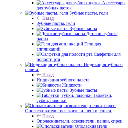
Аксессуары
для зубных щеток
Зубные пасты, гели
Назад
Зубные пасты, гели
Зубные пасты
Детские зубные
пасты
Гели для
аппликаций
Салфетки для
полости рта
Индикация зубного
налета
Назад
Индикация зубного налета
Жидкости
Зубные пасты
Таблетки,
губки, палочки
Ополаскиватели, освежители, пенки, спреи
Назад
Ополаскиватели, освежители, пенки, спреи
Ополаскиватели