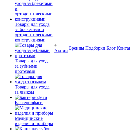
Товары для ухода
за брекетами и
ортодонтическими
конструкциями
Бренды
Подборки
Блог
Конта
Акции
Товары для ухода
за зубными
протезами
Товары для ухода
за языком
Бактериофаги
Медицинские
изделия и приборы