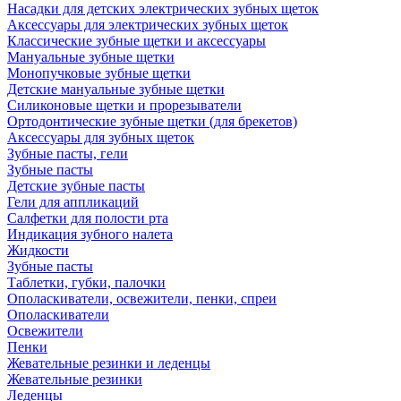
Насадки для детских электрических зубных щеток
Аксессуары для электрических зубных щеток
Классические зубные щетки и аксессуары
Мануальные зубные щетки
Монопучковые зубные щетки
Детские мануальные зубные щетки
Силиконовые щетки и прорезыватели
Ортодонтические зубные щетки (для брекетов)
Аксессуары для зубных щеток
Зубные пасты, гели
Зубные пасты
Детские зубные пасты
Гели для аппликаций
Салфетки для полости рта
Индикация зубного налета
Жидкости
Зубные пасты
Таблетки, губки, палочки
Ополаскиватели, освежители, пенки, спреи
Ополаскиватели
Освежители
Пенки
Жевательные резинки и леденцы
Жевательные резинки
Леденцы