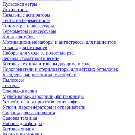
Пульсоксиметры
Ингаляторы
Назальные аспираторы
Тесты на беременность
Тонометры и аксессуары
Термометры и аксессуары
Капы для зубов
Мотивационные наборы и антистрессы для пациентов
Товары для питомцев
Наборы для ухода за полостью рта
Зеркала стоматологические
Бытовая техника и товары для дома и сада
Подогреватели и стерилизаторы для детских бутылочек
Блендеры, мороженицы, мясорубки
Пылесосы
Тостеры
Соковыжималки
Мультиварки, аэрогрили, фритюрницы
Устройства для приготовления кофе
Утюги, парогенераторы и отпариватели
Сифоны для газирования
Садовая техника
Наборы для фондю
Бытовая химия
Радио и видеоняни