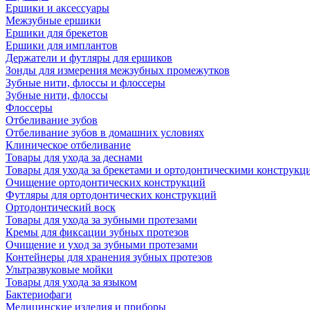
Ершики и аксессуары
Межзубные ершики
Ершики для брекетов
Ершики для имплантов
Держатели и футляры для ершиков
Зонды для измерения межзубных промежутков
Зубные нити, флоссы и флоссеры
Зубные нити, флоссы
Флоссеры
Отбеливание зубов
Отбеливание зубов в домашних условиях
Клиническое отбеливание
Товары для ухода за деснами
Товары для ухода за брекетами и ортодонтическими конструкц
Очищение ортодонтических конструкций
Футляры для ортодонтических конструкций
Ортодонтический воск
Товары для ухода за зубными протезами
Кремы для фиксации зубных протезов
Очищение и уход за зубными протезами
Контейнеры для хранения зубных протезов
Ультразвуковые мойки
Товары для ухода за языком
Бактериофаги
Медицинские изделия и приборы