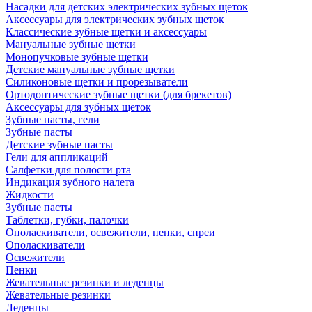
Насадки для детских электрических зубных щеток
Аксессуары для электрических зубных щеток
Классические зубные щетки и аксессуары
Мануальные зубные щетки
Монопучковые зубные щетки
Детские мануальные зубные щетки
Силиконовые щетки и прорезыватели
Ортодонтические зубные щетки (для брекетов)
Аксессуары для зубных щеток
Зубные пасты, гели
Зубные пасты
Детские зубные пасты
Гели для аппликаций
Салфетки для полости рта
Индикация зубного налета
Жидкости
Зубные пасты
Таблетки, губки, палочки
Ополаскиватели, освежители, пенки, спреи
Ополаскиватели
Освежители
Пенки
Жевательные резинки и леденцы
Жевательные резинки
Леденцы