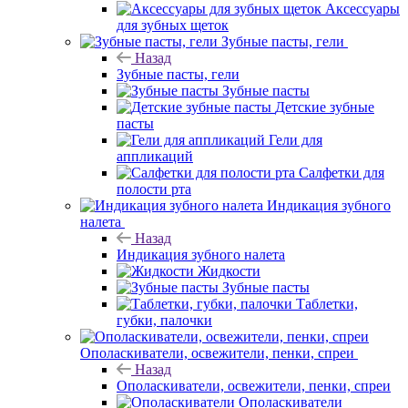
Аксессуары
для зубных щеток
Зубные пасты, гели
Назад
Зубные пасты, гели
Зубные пасты
Детские зубные
пасты
Гели для
аппликаций
Салфетки для
полости рта
Индикация зубного
налета
Назад
Индикация зубного налета
Жидкости
Зубные пасты
Таблетки,
губки, палочки
Ополаскиватели, освежители, пенки, спреи
Назад
Ополаскиватели, освежители, пенки, спреи
Ополаскиватели