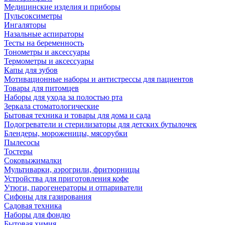
Медицинские изделия и приборы
Пульсоксиметры
Ингаляторы
Назальные аспираторы
Тесты на беременность
Тонометры и аксессуары
Термометры и аксессуары
Капы для зубов
Мотивационные наборы и антистрессы для пациентов
Товары для питомцев
Наборы для ухода за полостью рта
Зеркала стоматологические
Бытовая техника и товары для дома и сада
Подогреватели и стерилизаторы для детских бутылочек
Блендеры, мороженицы, мясорубки
Пылесосы
Тостеры
Соковыжималки
Мультиварки, аэрогрили, фритюрницы
Устройства для приготовления кофе
Утюги, парогенераторы и отпариватели
Сифоны для газирования
Садовая техника
Наборы для фондю
Бытовая химия