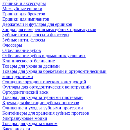
Ершики и аксессуары
Межзубные ершики
Ершики для брекетов
Ершики для имплантов
Держатели и футляры для ершиков
Зонды для измерения межзубных промежутков
Зубные нити, флоссы и флоссеры
Зубные нити, флоссы
Флоссеры
Отбеливание зубов
Отбеливание зубов в домашних условиях
Клиническое отбеливание
Товары для ухода за деснами
Товары для ухода за брекетами и ортодонтическими
конструкциями
Очищение ортодонтических конструкций
Футляры для ортодонтических конструкций
Ортодонтический воск
Товары для ухода за зубными протезами
Кремы для фиксации зубных протезов
Очищение и уход за зубными протезами
Контейнеры для хранения зубных протезов
Ультразвуковые мойки
Товары для ухода за языком
Бактериофаги