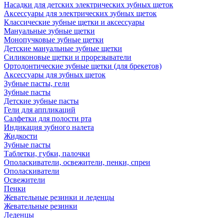
Насадки для детских электрических зубных щеток
Аксессуары для электрических зубных щеток
Классические зубные щетки и аксессуары
Мануальные зубные щетки
Монопучковые зубные щетки
Детские мануальные зубные щетки
Силиконовые щетки и прорезыватели
Ортодонтические зубные щетки (для брекетов)
Аксессуары для зубных щеток
Зубные пасты, гели
Зубные пасты
Детские зубные пасты
Гели для аппликаций
Салфетки для полости рта
Индикация зубного налета
Жидкости
Зубные пасты
Таблетки, губки, палочки
Ополаскиватели, освежители, пенки, спреи
Ополаскиватели
Освежители
Пенки
Жевательные резинки и леденцы
Жевательные резинки
Леденцы