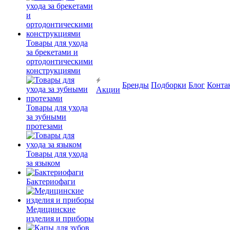
Товары для ухода
за брекетами и
ортодонтическими
конструкциями
Бренды
Подборки
Блог
Конта
Акции
Товары для ухода
за зубными
протезами
Товары для ухода
за языком
Бактериофаги
Медицинские
изделия и приборы