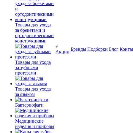
Товары для ухода
за брекетами и
ортодонтическими
конструкциями
Бренды
Подборки
Блог
Конта
Акции
Товары для ухода
за зубными
протезами
Товары для ухода
за языком
Бактериофаги
Медицинские
изделия и приборы