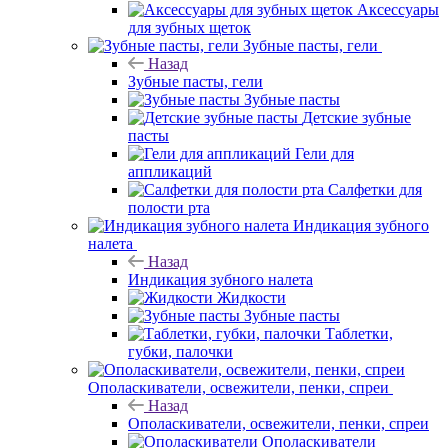
Аксессуары
для зубных щеток
Зубные пасты, гели
Назад
Зубные пасты, гели
Зубные пасты
Детские зубные
пасты
Гели для
аппликаций
Салфетки для
полости рта
Индикация зубного
налета
Назад
Индикация зубного налета
Жидкости
Зубные пасты
Таблетки,
губки, палочки
Ополаскиватели, освежители, пенки, спреи
Назад
Ополаскиватели, освежители, пенки, спреи
Ополаскиватели