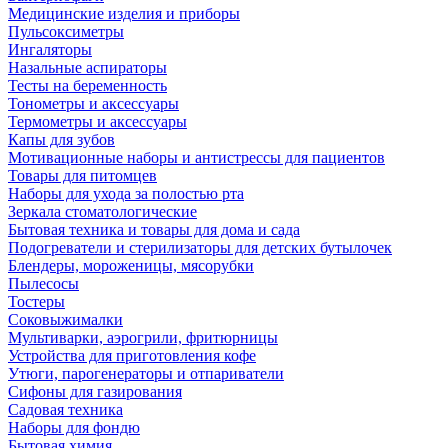
Медицинские изделия и приборы
Пульсоксиметры
Ингаляторы
Назальные аспираторы
Тесты на беременность
Тонометры и аксессуары
Термометры и аксессуары
Капы для зубов
Мотивационные наборы и антистрессы для пациентов
Товары для питомцев
Наборы для ухода за полостью рта
Зеркала стоматологические
Бытовая техника и товары для дома и сада
Подогреватели и стерилизаторы для детских бутылочек
Блендеры, мороженицы, мясорубки
Пылесосы
Тостеры
Соковыжималки
Мультиварки, аэрогрили, фритюрницы
Устройства для приготовления кофе
Утюги, парогенераторы и отпариватели
Сифоны для газирования
Садовая техника
Наборы для фондю
Бытовая химия