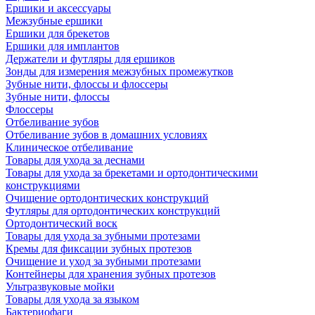
Ершики и аксессуары
Межзубные ершики
Ершики для брекетов
Ершики для имплантов
Держатели и футляры для ершиков
Зонды для измерения межзубных промежутков
Зубные нити, флоссы и флоссеры
Зубные нити, флоссы
Флоссеры
Отбеливание зубов
Отбеливание зубов в домашних условиях
Клиническое отбеливание
Товары для ухода за деснами
Товары для ухода за брекетами и ортодонтическими
конструкциями
Очищение ортодонтических конструкций
Футляры для ортодонтических конструкций
Ортодонтический воск
Товары для ухода за зубными протезами
Кремы для фиксации зубных протезов
Очищение и уход за зубными протезами
Контейнеры для хранения зубных протезов
Ультразвуковые мойки
Товары для ухода за языком
Бактериофаги