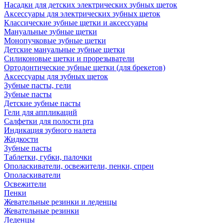
Насадки для детских электрических зубных щеток
Аксессуары для электрических зубных щеток
Классические зубные щетки и аксессуары
Мануальные зубные щетки
Монопучковые зубные щетки
Детские мануальные зубные щетки
Силиконовые щетки и прорезыватели
Ортодонтические зубные щетки (для брекетов)
Аксессуары для зубных щеток
Зубные пасты, гели
Зубные пасты
Детские зубные пасты
Гели для аппликаций
Салфетки для полости рта
Индикация зубного налета
Жидкости
Зубные пасты
Таблетки, губки, палочки
Ополаскиватели, освежители, пенки, спреи
Ополаскиватели
Освежители
Пенки
Жевательные резинки и леденцы
Жевательные резинки
Леденцы