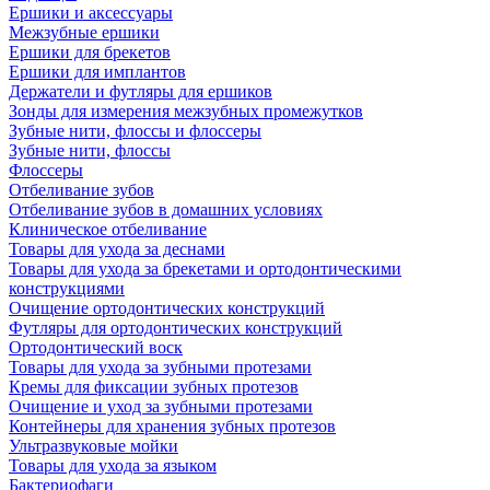
Ершики и аксессуары
Межзубные ершики
Ершики для брекетов
Ершики для имплантов
Держатели и футляры для ершиков
Зонды для измерения межзубных промежутков
Зубные нити, флоссы и флоссеры
Зубные нити, флоссы
Флоссеры
Отбеливание зубов
Отбеливание зубов в домашних условиях
Клиническое отбеливание
Товары для ухода за деснами
Товары для ухода за брекетами и ортодонтическими
конструкциями
Очищение ортодонтических конструкций
Футляры для ортодонтических конструкций
Ортодонтический воск
Товары для ухода за зубными протезами
Кремы для фиксации зубных протезов
Очищение и уход за зубными протезами
Контейнеры для хранения зубных протезов
Ультразвуковые мойки
Товары для ухода за языком
Бактериофаги