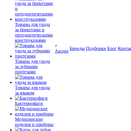
Товары для ухода
за брекетами и
ортодонтическими
конструкциями
Бренды
Подборки
Блог
Конта
Акции
Товары для ухода
за зубными
протезами
Товары для ухода
за языком
Бактериофаги
Медицинские
изделия и приборы