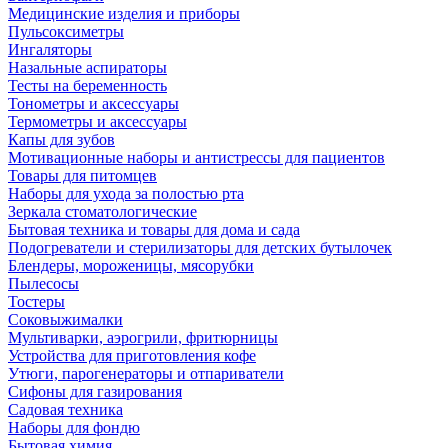
Медицинские изделия и приборы
Пульсоксиметры
Ингаляторы
Назальные аспираторы
Тесты на беременность
Тонометры и аксессуары
Термометры и аксессуары
Капы для зубов
Мотивационные наборы и антистрессы для пациентов
Товары для питомцев
Наборы для ухода за полостью рта
Зеркала стоматологические
Бытовая техника и товары для дома и сада
Подогреватели и стерилизаторы для детских бутылочек
Блендеры, мороженицы, мясорубки
Пылесосы
Тостеры
Соковыжималки
Мультиварки, аэрогрили, фритюрницы
Устройства для приготовления кофе
Утюги, парогенераторы и отпариватели
Сифоны для газирования
Садовая техника
Наборы для фондю
Бытовая химия