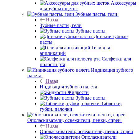
Аксессуары
для зубных щеток
Зубные пасты, гели
Назад
Зубные пасты, гели
Зубные пасты
Детские зубные
пасты
Гели для
аппликаций
Салфетки для
полости рта
Индикация зубного
налета
Назад
Индикация зубного налета
Жидкости
Зубные пасты
Таблетки,
губки, палочки
Ополаскиватели, освежители, пенки, спреи
Назад
Ополаскиватели, освежители, пенки, спреи
Ополаскиватели