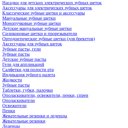
Насадки для детских электрических зубных щеток
Аксессуары для электрических зубных щеток
Классические зубные щетки и аксессуары
Мануальные зубные щетки
Монопучковые зубные щетки
Детские мануальные зубные щетки
Силиконовые щетки и прорезыватели
Ортодонтические зубные щетки (для брекетов)
Аксессуары для зубных щеток
Зубные пасты, гели
Зубные пасты
Детские зубные пасты
Гели для аппликаций
Салфетки для полости рта
Индикация зубного налета
Жидкости
Зубные пасты
Таблетки, губки, палочки
Ополаскиватели, освежители, пенки, спреи
Ополаскиватели
Освежители
Пенки
Жевательные резинки и леденцы
Жевательные резинки
Леденцы