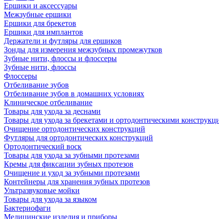
Ершики и аксессуары
Межзубные ершики
Ершики для брекетов
Ершики для имплантов
Держатели и футляры для ершиков
Зонды для измерения межзубных промежутков
Зубные нити, флоссы и флоссеры
Зубные нити, флоссы
Флоссеры
Отбеливание зубов
Отбеливание зубов в домашних условиях
Клиническое отбеливание
Товары для ухода за деснами
Товары для ухода за брекетами и ортодонтическими конструкц
Очищение ортодонтических конструкций
Футляры для ортодонтических конструкций
Ортодонтический воск
Товары для ухода за зубными протезами
Кремы для фиксации зубных протезов
Очищение и уход за зубными протезами
Контейнеры для хранения зубных протезов
Ультразвуковые мойки
Товары для ухода за языком
Бактериофаги
Медицинские изделия и приборы