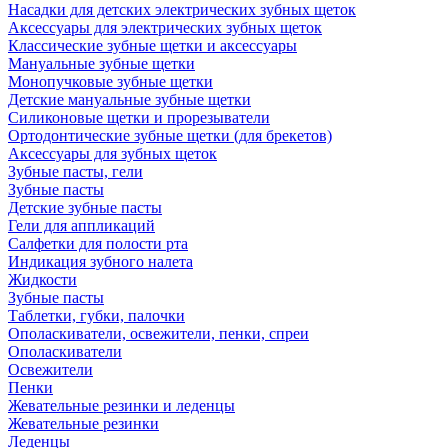
Насадки для детских электрических зубных щеток
Аксессуары для электрических зубных щеток
Классические зубные щетки и аксессуары
Мануальные зубные щетки
Монопучковые зубные щетки
Детские мануальные зубные щетки
Силиконовые щетки и прорезыватели
Ортодонтические зубные щетки (для брекетов)
Аксессуары для зубных щеток
Зубные пасты, гели
Зубные пасты
Детские зубные пасты
Гели для аппликаций
Салфетки для полости рта
Индикация зубного налета
Жидкости
Зубные пасты
Таблетки, губки, палочки
Ополаскиватели, освежители, пенки, спреи
Ополаскиватели
Освежители
Пенки
Жевательные резинки и леденцы
Жевательные резинки
Леденцы