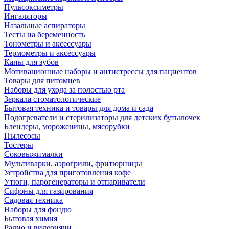
Пульсоксиметры
Ингаляторы
Назальные аспираторы
Тесты на беременность
Тонометры и аксессуары
Термометры и аксессуары
Капы для зубов
Мотивационные наборы и антистрессы для пациентов
Товары для питомцев
Наборы для ухода за полостью рта
Зеркала стоматологические
Бытовая техника и товары для дома и сада
Подогреватели и стерилизаторы для детских бутылочек
Блендеры, мороженицы, мясорубки
Пылесосы
Тостеры
Соковыжималки
Мультиварки, аэрогрили, фритюрницы
Устройства для приготовления кофе
Утюги, парогенераторы и отпариватели
Сифоны для газирования
Садовая техника
Наборы для фондю
Бытовая химия
Радио и видеоняни