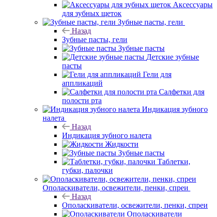
Аксессуары
для зубных щеток
Зубные пасты, гели
Назад
Зубные пасты, гели
Зубные пасты
Детские зубные
пасты
Гели для
аппликаций
Салфетки для
полости рта
Индикация зубного
налета
Назад
Индикация зубного налета
Жидкости
Зубные пасты
Таблетки,
губки, палочки
Ополаскиватели, освежители, пенки, спреи
Назад
Ополаскиватели, освежители, пенки, спреи
Ополаскиватели