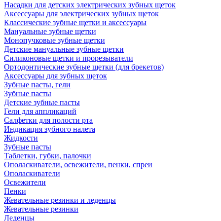
Насадки для детских электрических зубных щеток
Аксессуары для электрических зубных щеток
Классические зубные щетки и аксессуары
Мануальные зубные щетки
Монопучковые зубные щетки
Детские мануальные зубные щетки
Силиконовые щетки и прорезыватели
Ортодонтические зубные щетки (для брекетов)
Аксессуары для зубных щеток
Зубные пасты, гели
Зубные пасты
Детские зубные пасты
Гели для аппликаций
Салфетки для полости рта
Индикация зубного налета
Жидкости
Зубные пасты
Таблетки, губки, палочки
Ополаскиватели, освежители, пенки, спреи
Ополаскиватели
Освежители
Пенки
Жевательные резинки и леденцы
Жевательные резинки
Леденцы