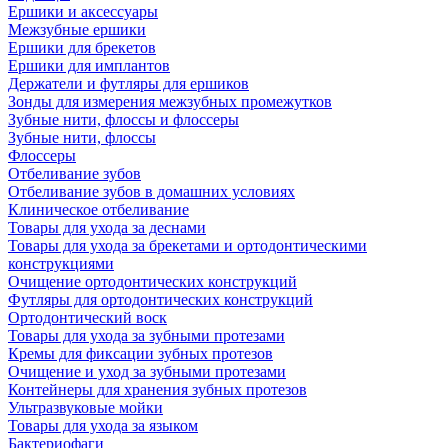
Ершики и аксессуары
Межзубные ершики
Ершики для брекетов
Ершики для имплантов
Держатели и футляры для ершиков
Зонды для измерения межзубных промежутков
Зубные нити, флоссы и флоссеры
Зубные нити, флоссы
Флоссеры
Отбеливание зубов
Отбеливание зубов в домашних условиях
Клиническое отбеливание
Товары для ухода за деснами
Товары для ухода за брекетами и ортодонтическими
конструкциями
Очищение ортодонтических конструкций
Футляры для ортодонтических конструкций
Ортодонтический воск
Товары для ухода за зубными протезами
Кремы для фиксации зубных протезов
Очищение и уход за зубными протезами
Контейнеры для хранения зубных протезов
Ультразвуковые мойки
Товары для ухода за языком
Бактериофаги