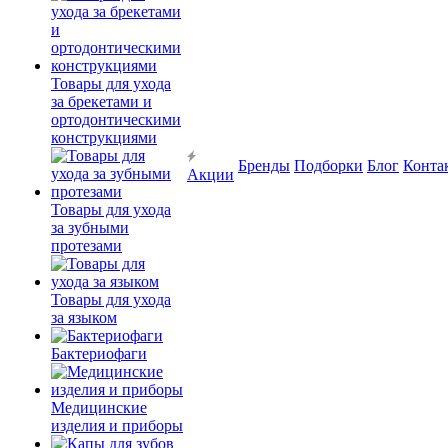
Товары для ухода
за брекетами и
ортодонтическими
конструкциями
Бренды
Подборки
Блог
Конта
Акции
Товары для ухода
за зубными
протезами
Товары для ухода
за языком
Бактериофаги
Медицинские
изделия и приборы