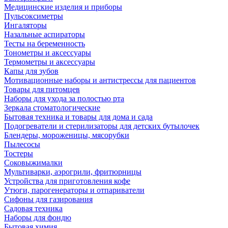
Медицинские изделия и приборы
Пульсоксиметры
Ингаляторы
Назальные аспираторы
Тесты на беременность
Тонометры и аксессуары
Термометры и аксессуары
Капы для зубов
Мотивационные наборы и антистрессы для пациентов
Товары для питомцев
Наборы для ухода за полостью рта
Зеркала стоматологические
Бытовая техника и товары для дома и сада
Подогреватели и стерилизаторы для детских бутылочек
Блендеры, мороженицы, мясорубки
Пылесосы
Тостеры
Соковыжималки
Мультиварки, аэрогрили, фритюрницы
Устройства для приготовления кофе
Утюги, парогенераторы и отпариватели
Сифоны для газирования
Садовая техника
Наборы для фондю
Бытовая химия