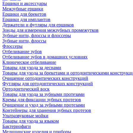
Ершики и аксессуары
Межзубные ершики
Ершики для брекетов
Ершики для имплантов
Держатели и футляры для ершиков
Зонды для измерения межзубных промежутков
Зубные нити, флоссы и флоссеры
Зубные нити, флоссы
Флоссеры
Отбеливание зубов
Отбеливание зубов в домашних условиях
Клиническое отбеливание
Товары для ухода за деснами
Товары для ухода за брекетами и ортодонтическими конструкц
Очищение ортодонтических конструкций
Футляры для ортодонтических конструкций
Ортодонтический воск
Товары для ухода за зубными протезами
Кремы для фиксации зубных протезов
Очищение и уход за зубными протезами
Контейнеры для хранения зубных протезов
Ультразвуковые мойки
Товары для ухода за языком
Бактериофаги
Медицинские изделия и приборы