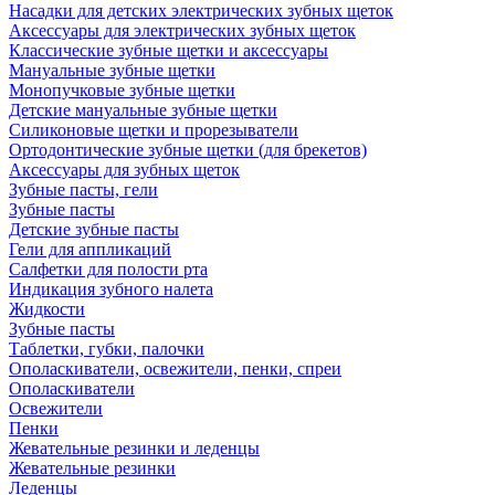
Насадки для детских электрических зубных щеток
Аксессуары для электрических зубных щеток
Классические зубные щетки и аксессуары
Мануальные зубные щетки
Монопучковые зубные щетки
Детские мануальные зубные щетки
Силиконовые щетки и прорезыватели
Ортодонтические зубные щетки (для брекетов)
Аксессуары для зубных щеток
Зубные пасты, гели
Зубные пасты
Детские зубные пасты
Гели для аппликаций
Салфетки для полости рта
Индикация зубного налета
Жидкости
Зубные пасты
Таблетки, губки, палочки
Ополаскиватели, освежители, пенки, спреи
Ополаскиватели
Освежители
Пенки
Жевательные резинки и леденцы
Жевательные резинки
Леденцы