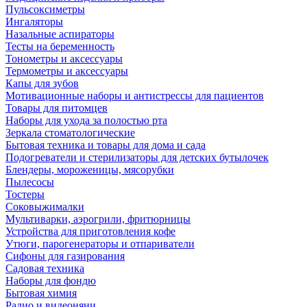
Пульсоксиметры
Ингаляторы
Назальные аспираторы
Тесты на беременность
Тонометры и аксессуары
Термометры и аксессуары
Капы для зубов
Мотивационные наборы и антистрессы для пациентов
Товары для питомцев
Наборы для ухода за полостью рта
Зеркала стоматологические
Бытовая техника и товары для дома и сада
Подогреватели и стерилизаторы для детских бутылочек
Блендеры, мороженицы, мясорубки
Пылесосы
Тостеры
Соковыжималки
Мультиварки, аэрогрили, фритюрницы
Устройства для приготовления кофе
Утюги, парогенераторы и отпариватели
Сифоны для газирования
Садовая техника
Наборы для фондю
Бытовая химия
Радио и видеоняни