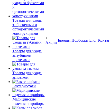
Товары для ухода
за брекетами и
ортодонтическими
конструкциями
Бренды
Подборки
Блог
Конта
Акции
Товары для ухода
за зубными
протезами
Товары для ухода
за языком
Бактериофаги
Медицинские
изделия и приборы