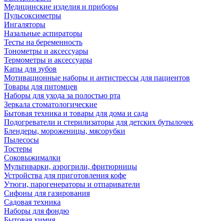
Медицинские изделия и приборы
Пульсоксиметры
Ингаляторы
Назальные аспираторы
Тесты на беременность
Тонометры и аксессуары
Термометры и аксессуары
Капы для зубов
Мотивационные наборы и антистрессы для пациентов
Товары для питомцев
Наборы для ухода за полостью рта
Зеркала стоматологические
Бытовая техника и товары для дома и сада
Подогреватели и стерилизаторы для детских бутылочек
Блендеры, мороженицы, мясорубки
Пылесосы
Тостеры
Соковыжималки
Мультиварки, аэрогрили, фритюрницы
Устройства для приготовления кофе
Утюги, парогенераторы и отпариватели
Сифоны для газирования
Садовая техника
Наборы для фондю
Бытовая химия