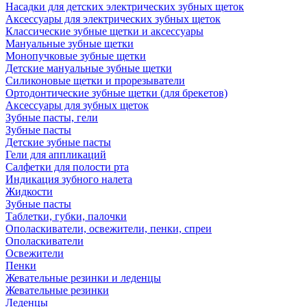
Насадки для детских электрических зубных щеток
Аксессуары для электрических зубных щеток
Классические зубные щетки и аксессуары
Мануальные зубные щетки
Монопучковые зубные щетки
Детские мануальные зубные щетки
Силиконовые щетки и прорезыватели
Ортодонтические зубные щетки (для брекетов)
Аксессуары для зубных щеток
Зубные пасты, гели
Зубные пасты
Детские зубные пасты
Гели для аппликаций
Салфетки для полости рта
Индикация зубного налета
Жидкости
Зубные пасты
Таблетки, губки, палочки
Ополаскиватели, освежители, пенки, спреи
Ополаскиватели
Освежители
Пенки
Жевательные резинки и леденцы
Жевательные резинки
Леденцы