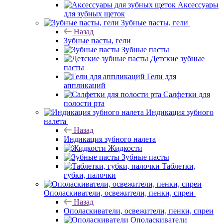
Аксессуары
для зубных щеток
Зубные пасты, гели
Назад
Зубные пасты, гели
Зубные пасты
Детские зубные
пасты
Гели для
аппликаций
Салфетки для
полости рта
Индикация зубного
налета
Назад
Индикация зубного налета
Жидкости
Зубные пасты
Таблетки,
губки, палочки
Ополаскиватели, освежители, пенки, спреи
Назад
Ополаскиватели, освежители, пенки, спреи
Ополаскиватели