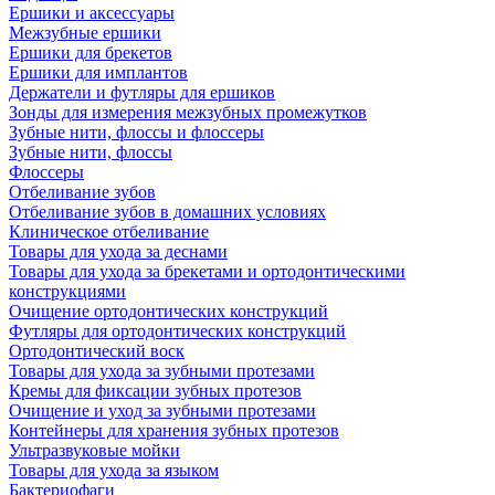
Ершики и аксессуары
Межзубные ершики
Ершики для брекетов
Ершики для имплантов
Держатели и футляры для ершиков
Зонды для измерения межзубных промежутков
Зубные нити, флоссы и флоссеры
Зубные нити, флоссы
Флоссеры
Отбеливание зубов
Отбеливание зубов в домашних условиях
Клиническое отбеливание
Товары для ухода за деснами
Товары для ухода за брекетами и ортодонтическими
конструкциями
Очищение ортодонтических конструкций
Футляры для ортодонтических конструкций
Ортодонтический воск
Товары для ухода за зубными протезами
Кремы для фиксации зубных протезов
Очищение и уход за зубными протезами
Контейнеры для хранения зубных протезов
Ультразвуковые мойки
Товары для ухода за языком
Бактериофаги