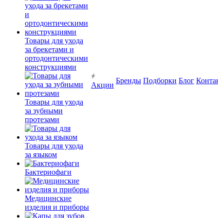
Товары для ухода
за брекетами и
ортодонтическими
конструкциями
Бренды
Подборки
Блог
Конта
Акции
Товары для ухода
за зубными
протезами
Товары для ухода
за языком
Бактериофаги
Медицинские
изделия и приборы