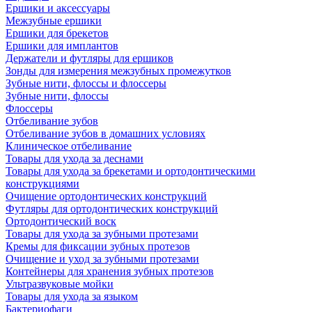
Ершики и аксессуары
Межзубные ершики
Ершики для брекетов
Ершики для имплантов
Держатели и футляры для ершиков
Зонды для измерения межзубных промежутков
Зубные нити, флоссы и флоссеры
Зубные нити, флоссы
Флоссеры
Отбеливание зубов
Отбеливание зубов в домашних условиях
Клиническое отбеливание
Товары для ухода за деснами
Товары для ухода за брекетами и ортодонтическими
конструкциями
Очищение ортодонтических конструкций
Футляры для ортодонтических конструкций
Ортодонтический воск
Товары для ухода за зубными протезами
Кремы для фиксации зубных протезов
Очищение и уход за зубными протезами
Контейнеры для хранения зубных протезов
Ультразвуковые мойки
Товары для ухода за языком
Бактериофаги