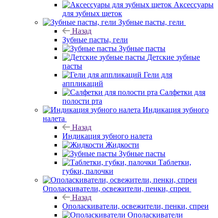
Аксессуары
для зубных щеток
Зубные пасты, гели
Назад
Зубные пасты, гели
Зубные пасты
Детские зубные
пасты
Гели для
аппликаций
Салфетки для
полости рта
Индикация зубного
налета
Назад
Индикация зубного налета
Жидкости
Зубные пасты
Таблетки,
губки, палочки
Ополаскиватели, освежители, пенки, спреи
Назад
Ополаскиватели, освежители, пенки, спреи
Ополаскиватели