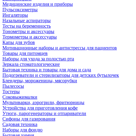
Медицинские изделия и приборы
Пульсоксиметры
Ингаляторы
Назальные аспираторы
Тесты на беременность
Тонометры и аксессуары
Термометры и аксессуары
Капы для зубов
Мотивационные наборы и антистрессы для пациентов
Товары для питомцев
Наборы для ухода за полостью рта
Зеркала стоматологические
Бытовая техника и товары для дома и сада
Подогреватели и стерилизаторы для детских бутылочек
Блендеры, мороженицы, мясорубки
Пылесосы
Тостеры
Соковыжималки
Мультиварки, аэрогрили, фритюрницы
Устройства для приготовления кофе
Утюги, парогенераторы и отпариватели
Сифоны для газирования
Садовая техника
Наборы для фондю
Бытовая химия