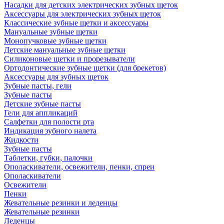
Насадки для детских электрических зубных щеток
Аксессуары для электрических зубных щеток
Классические зубные щетки и аксессуары
Мануальные зубные щетки
Монопучковые зубные щетки
Детские мануальные зубные щетки
Силиконовые щетки и прорезыватели
Ортодонтические зубные щетки (для брекетов)
Аксессуары для зубных щеток
Зубные пасты, гели
Зубные пасты
Детские зубные пасты
Гели для аппликаций
Салфетки для полости рта
Индикация зубного налета
Жидкости
Зубные пасты
Таблетки, губки, палочки
Ополаскиватели, освежители, пенки, спреи
Ополаскиватели
Освежители
Пенки
Жевательные резинки и леденцы
Жевательные резинки
Леденцы