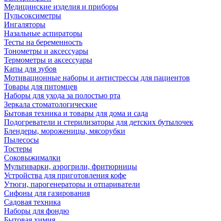
Медицинские изделия и приборы
Пульсоксиметры
Ингаляторы
Назальные аспираторы
Тесты на беременность
Тонометры и аксессуары
Термометры и аксессуары
Капы для зубов
Мотивационные наборы и антистрессы для пациентов
Товары для питомцев
Наборы для ухода за полостью рта
Зеркала стоматологические
Бытовая техника и товары для дома и сада
Подогреватели и стерилизаторы для детских бутылочек
Блендеры, мороженицы, мясорубки
Пылесосы
Тостеры
Соковыжималки
Мультиварки, аэрогрили, фритюрницы
Устройства для приготовления кофе
Утюги, парогенераторы и отпариватели
Сифоны для газирования
Садовая техника
Наборы для фондю
Бытовая химия