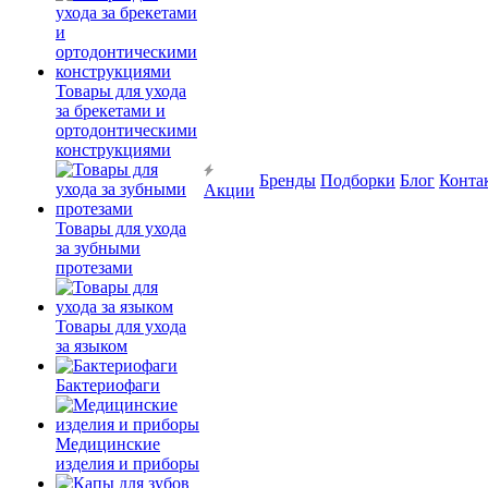
Товары для ухода
за брекетами и
ортодонтическими
конструкциями
Бренды
Подборки
Блог
Конта
Акции
Товары для ухода
за зубными
протезами
Товары для ухода
за языком
Бактериофаги
Медицинские
изделия и приборы