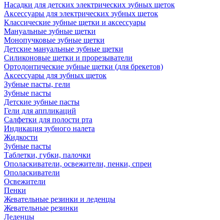
Насадки для детских электрических зубных щеток
Аксессуары для электрических зубных щеток
Классические зубные щетки и аксессуары
Мануальные зубные щетки
Монопучковые зубные щетки
Детские мануальные зубные щетки
Силиконовые щетки и прорезыватели
Ортодонтические зубные щетки (для брекетов)
Аксессуары для зубных щеток
Зубные пасты, гели
Зубные пасты
Детские зубные пасты
Гели для аппликаций
Салфетки для полости рта
Индикация зубного налета
Жидкости
Зубные пасты
Таблетки, губки, палочки
Ополаскиватели, освежители, пенки, спреи
Ополаскиватели
Освежители
Пенки
Жевательные резинки и леденцы
Жевательные резинки
Леденцы