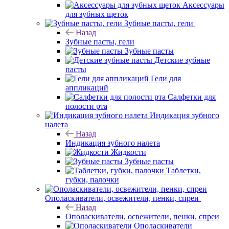
Аксессуары
для зубных щеток
Зубные пасты, гели
Назад
Зубные пасты, гели
Зубные пасты
Детские зубные
пасты
Гели для
аппликаций
Салфетки для
полости рта
Индикация зубного
налета
Назад
Индикация зубного налета
Жидкости
Зубные пасты
Таблетки,
губки, палочки
Ополаскиватели, освежители, пенки, спреи
Назад
Ополаскиватели, освежители, пенки, спреи
Ополаскиватели