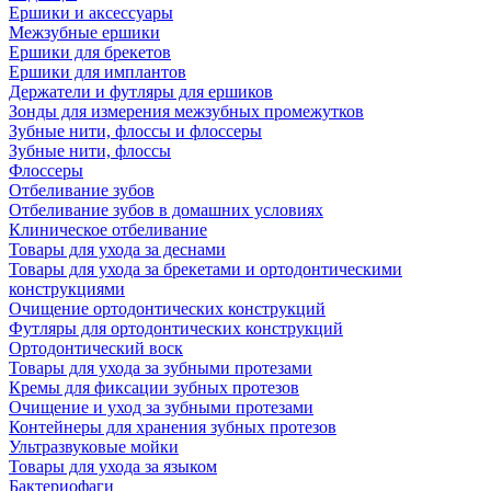
Ершики и аксессуары
Межзубные ершики
Ершики для брекетов
Ершики для имплантов
Держатели и футляры для ершиков
Зонды для измерения межзубных промежутков
Зубные нити, флоссы и флоссеры
Зубные нити, флоссы
Флоссеры
Отбеливание зубов
Отбеливание зубов в домашних условиях
Клиническое отбеливание
Товары для ухода за деснами
Товары для ухода за брекетами и ортодонтическими
конструкциями
Очищение ортодонтических конструкций
Футляры для ортодонтических конструкций
Ортодонтический воск
Товары для ухода за зубными протезами
Кремы для фиксации зубных протезов
Очищение и уход за зубными протезами
Контейнеры для хранения зубных протезов
Ультразвуковые мойки
Товары для ухода за языком
Бактериофаги