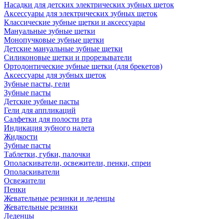
Насадки для детских электрических зубных щеток
Аксессуары для электрических зубных щеток
Классические зубные щетки и аксессуары
Мануальные зубные щетки
Монопучковые зубные щетки
Детские мануальные зубные щетки
Силиконовые щетки и прорезыватели
Ортодонтические зубные щетки (для брекетов)
Аксессуары для зубных щеток
Зубные пасты, гели
Зубные пасты
Детские зубные пасты
Гели для аппликаций
Салфетки для полости рта
Индикация зубного налета
Жидкости
Зубные пасты
Таблетки, губки, палочки
Ополаскиватели, освежители, пенки, спреи
Ополаскиватели
Освежители
Пенки
Жевательные резинки и леденцы
Жевательные резинки
Леденцы