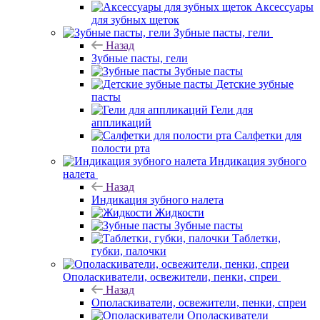
Аксессуары
для зубных щеток
Зубные пасты, гели
Назад
Зубные пасты, гели
Зубные пасты
Детские зубные
пасты
Гели для
аппликаций
Салфетки для
полости рта
Индикация зубного
налета
Назад
Индикация зубного налета
Жидкости
Зубные пасты
Таблетки,
губки, палочки
Ополаскиватели, освежители, пенки, спреи
Назад
Ополаскиватели, освежители, пенки, спреи
Ополаскиватели