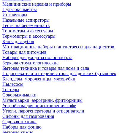
Медицинские изделия и приборы
Пульсоксиметры
Ингаляторы
Назальные аспираторы
Тесты на беременность
Тонометры и аксессуары
Термометры и аксессуары
Капы для зубов
Мотивационные наборы и антистрессы для пациентов
Товары для питомцев
Наборы для ухода за полостью рта
Зеркала стоматологические
Бытовая техника и товары для дома и сада
Подогреватели и стерилизаторы для детских бутылочек
Блендеры, мороженицы, мясорубки
Пылесосы
Тостеры
Соковыжималки
Мультиварки, аэрогрили, фритюрницы
Устройства для приготовления кофе
Утюги, парогенераторы и отпариватели
Сифоны для газирования
Садовая техника
Наборы для фондю
Бытовая химия