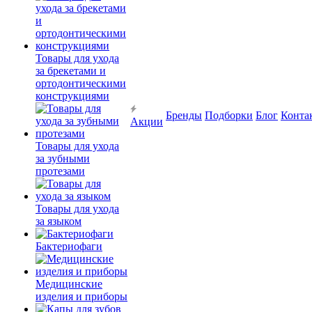
Товары для ухода
за брекетами и
ортодонтическими
конструкциями
Бренды
Подборки
Блог
Конта
Акции
Товары для ухода
за зубными
протезами
Товары для ухода
за языком
Бактериофаги
Медицинские
изделия и приборы