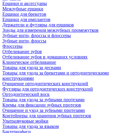
Ершики и аксессуары
Межзубные ершики
Ершики для брекетов
Ершики для имплантов
Держатели и футляры для ершиков
Зонды для измерения межзубных промежутков
Зубные нити, флоссы и флоссеры
Зубные нити, флоссы
Флоссеры
Отбеливание зубов
Отбеливание зубов в домашних условиях
Клиническое отбеливание
Товары для ухода за деснами
Товары для ухода за брекетами и ортодонтическими
конструкциями
Очищение ортодонтических конструкций
Футляры для ортодонтических конструкций
Ортодонтический воск
Товары для ухода за зубными протезами
Кремы для фиксации зубных протезов
Очищение и уход за зубными протезами
Контейнеры для хранения зубных протезов
Ультразвуковые мойки
Товары для ухода за языком
Бактериофаги