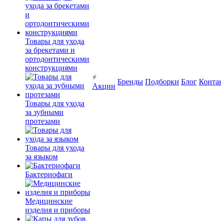
Товары для ухода
за брекетами и
ортодонтическими
конструкциями
Бренды
Подборки
Блог
Конта
Акции
Товары для ухода
за зубными
протезами
Товары для ухода
за языком
Бактериофаги
Медицинские
изделия и приборы