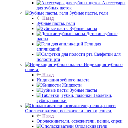
Аксессуары
для зубных щеток
Зубные пасты, гели
Назад
Зубные пасты, гели
Зубные пасты
Детские зубные
пасты
Гели для
аппликаций
Салфетки для
полости рта
Индикация зубного
налета
Назад
Индикация зубного налета
Жидкости
Зубные пасты
Таблетки,
губки, палочки
Ополаскиватели, освежители, пенки, спреи
Назад
Ополаскиватели, освежители, пенки, спреи
Ополаскиватели