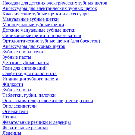
Насадки для детских электрических зубных щеток
Аксессуары для электрических зубных щеток
Классические зубные щетки и аксессуары
Мануальные зубные щетки
Монопучковые зубные щетки
Детские мануальные зубные щетки
Силиконовые щетки и прорезыватели
Ортодонтические зубные щетки (для брекетов)
Аксессуары для зубных щеток
Зубные пасты, гели
Зубные пасты
Детские зубные пасты
Гели для аппликаций
Салфетки для полости рта
Индикация зубного налета
Жидкости
Зубные пасты
Таблетки, губки, палочки
Ополаскиватели, освежители, пенки, спреи
Ополаскиватели
Освежители
Пенки
Жевательные резинки и леденцы
Жевательные резинки
Леденцы