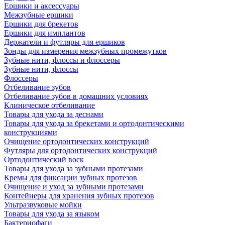
Ершики и аксессуары
Межзубные ершики
Ершики для брекетов
Ершики для имплантов
Держатели и футляры для ершиков
Зонды для измерения межзубных промежутков
Зубные нити, флоссы и флоссеры
Зубные нити, флоссы
Флоссеры
Отбеливание зубов
Отбеливание зубов в домашних условиях
Клиническое отбеливание
Товары для ухода за деснами
Товары для ухода за брекетами и ортодонтическими
конструкциями
Очищение ортодонтических конструкций
Футляры для ортодонтических конструкций
Ортодонтический воск
Товары для ухода за зубными протезами
Кремы для фиксации зубных протезов
Очищение и уход за зубными протезами
Контейнеры для хранения зубных протезов
Ультразвуковые мойки
Товары для ухода за языком
Бактериофаги