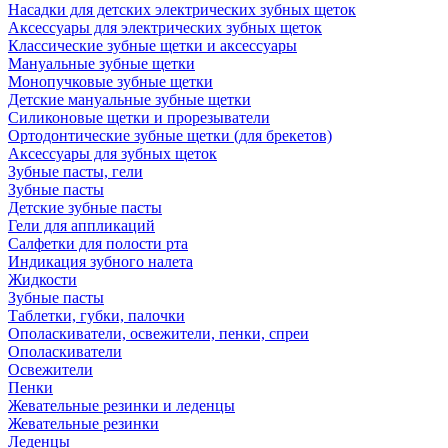
Насадки для детских электрических зубных щеток
Аксессуары для электрических зубных щеток
Классические зубные щетки и аксессуары
Мануальные зубные щетки
Монопучковые зубные щетки
Детские мануальные зубные щетки
Силиконовые щетки и прорезыватели
Ортодонтические зубные щетки (для брекетов)
Аксессуары для зубных щеток
Зубные пасты, гели
Зубные пасты
Детские зубные пасты
Гели для аппликаций
Салфетки для полости рта
Индикация зубного налета
Жидкости
Зубные пасты
Таблетки, губки, палочки
Ополаскиватели, освежители, пенки, спреи
Ополаскиватели
Освежители
Пенки
Жевательные резинки и леденцы
Жевательные резинки
Леденцы