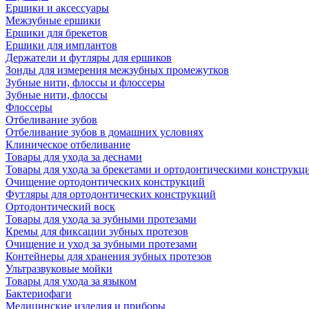
Ершики и аксессуары
Межзубные ершики
Ершики для брекетов
Ершики для имплантов
Держатели и футляры для ершиков
Зонды для измерения межзубных промежутков
Зубные нити, флоссы и флоссеры
Зубные нити, флоссы
Флоссеры
Отбеливание зубов
Отбеливание зубов в домашних условиях
Клиническое отбеливание
Товары для ухода за деснами
Товары для ухода за брекетами и ортодонтическими конструкц
Очищение ортодонтических конструкций
Футляры для ортодонтических конструкций
Ортодонтический воск
Товары для ухода за зубными протезами
Кремы для фиксации зубных протезов
Очищение и уход за зубными протезами
Контейнеры для хранения зубных протезов
Ультразвуковые мойки
Товары для ухода за языком
Бактериофаги
Медицинские изделия и приборы