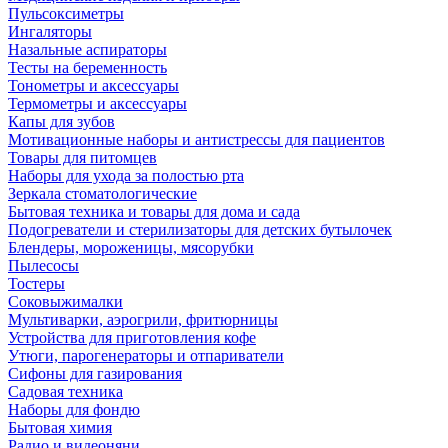
Пульсоксиметры
Ингаляторы
Назальные аспираторы
Тесты на беременность
Тонометры и аксессуары
Термометры и аксессуары
Капы для зубов
Мотивационные наборы и антистрессы для пациентов
Товары для питомцев
Наборы для ухода за полостью рта
Зеркала стоматологические
Бытовая техника и товары для дома и сада
Подогреватели и стерилизаторы для детских бутылочек
Блендеры, мороженицы, мясорубки
Пылесосы
Тостеры
Соковыжималки
Мультиварки, аэрогрили, фритюрницы
Устройства для приготовления кофе
Утюги, парогенераторы и отпариватели
Сифоны для газирования
Садовая техника
Наборы для фондю
Бытовая химия
Радио и видеоняни