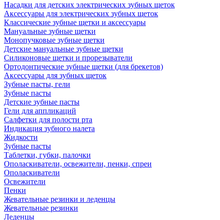
Насадки для детских электрических зубных щеток
Аксессуары для электрических зубных щеток
Классические зубные щетки и аксессуары
Мануальные зубные щетки
Монопучковые зубные щетки
Детские мануальные зубные щетки
Силиконовые щетки и прорезыватели
Ортодонтические зубные щетки (для брекетов)
Аксессуары для зубных щеток
Зубные пасты, гели
Зубные пасты
Детские зубные пасты
Гели для аппликаций
Салфетки для полости рта
Индикация зубного налета
Жидкости
Зубные пасты
Таблетки, губки, палочки
Ополаскиватели, освежители, пенки, спреи
Ополаскиватели
Освежители
Пенки
Жевательные резинки и леденцы
Жевательные резинки
Леденцы