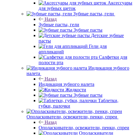
Аксессуары
для зубных щеток
Зубные пасты, гели
Назад
Зубные пасты, гели
Зубные пасты
Детские зубные
пасты
Гели для
аппликаций
Салфетки для
полости рта
Индикация зубного
налета
Назад
Индикация зубного налета
Жидкости
Зубные пасты
Таблетки,
губки, палочки
Ополаскиватели, освежители, пенки, спреи
Назад
Ополаскиватели, освежители, пенки, спреи
Ополаскиватели