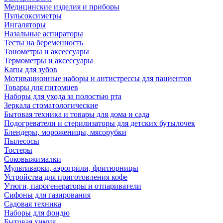
Медицинские изделия и приборы
Пульсоксиметры
Ингаляторы
Назальные аспираторы
Тесты на беременность
Тонометры и аксессуары
Термометры и аксессуары
Капы для зубов
Мотивационные наборы и антистрессы для пациентов
Товары для питомцев
Наборы для ухода за полостью рта
Зеркала стоматологические
Бытовая техника и товары для дома и сада
Подогреватели и стерилизаторы для детских бутылочек
Блендеры, мороженицы, мясорубки
Пылесосы
Тостеры
Соковыжималки
Мультиварки, аэрогрили, фритюрницы
Устройства для приготовления кофе
Утюги, парогенераторы и отпариватели
Сифоны для газирования
Садовая техника
Наборы для фондю
Бытовая химия