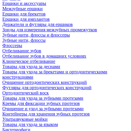
Ершики и аксессуары
Межзубные ершики
Ершики для брекетов
Ершики для имплантов
Держатели и футляры для ершиков
Зонды для измерения межзубных промежутков
Зубные нити, флоссы и флоссеры
Зубные нити, флоссы
Флоссеры
Отбеливание зубов
Отбеливание зубов в домашних условиях
Клиническое отбеливание
Товары для ухода за деснами
Товары для ухода за брекетами и ортодонтическими
конструкциями
Очищение ортодонтических конструкций
Футляры для ортодонтических конструкций
Ортодонтический воск
Товары для ухода за зубными протезами
Кремы для фиксации зубных протезов
Очищение и уход за зубными протезами
Контейнеры для хранения зубных протезов
Ультразвуковые мойки
Товары для ухода за языком
Бактериофаги