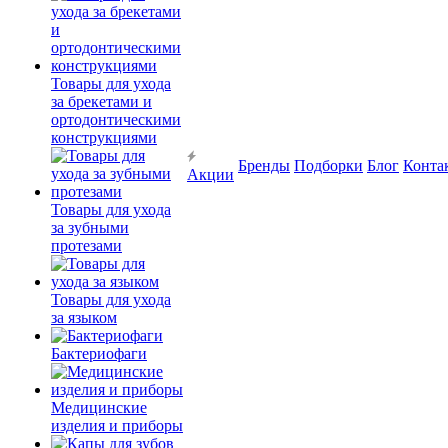
Товары для ухода
за брекетами и
ортодонтическими
конструкциями
Бренды
Подборки
Блог
Конта
Акции
Товары для ухода
за зубными
протезами
Товары для ухода
за языком
Бактериофаги
Медицинские
изделия и приборы