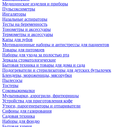
Медицинские изделия и приборы
Пульсоксиметры
Ингаляторы
Назальные аспираторы
Тесты на беременность
Тонометры и аксессуары
Термометры и аксессуары
Капы для зубов
Мотивационные наборы и антистрессы для пациентов
Товары для питомцев
Наборы для ухода за полостью рта
Зеркала стоматологические
Бытовая техника и товары для дома и сада
Подогреватели и стерилизаторы для детских бутылочек
Блендеры, мороженицы, мясорубки
Пылесосы
Тостеры
Соковыжималки
Мультиварки, аэрогрили, фритюрницы
Устройства для приготовления кофе
Утюги, парогенераторы и отпариватели
Сифоны для газирования
Садовая техника
Наборы для фондю
Бытовая химия