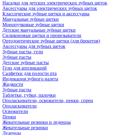
Насадки для детских электрических зубных щеток
Аксессуары для электрических зубных щеток
Классические зубные щетки и аксессуары
Мануальные зубные щетки
Монопучковые зубные щетки
Детские мануальные зубные щетки
Силиконовые щетки и прорезыватели
Ортодонтические зубные щетки (для брекетов)
Аксессуары для зубных щеток
Зубные пасты, гели
Зубные пасты
Детские зубные пасты
Гели для аппликаций
Салфетки для полости рта
Индикация зубного налета
Жидкости
Зубные пасты
Таблетки, губки, палочки
Ополаскиватели, освежители, пенки, спреи
Ополаскиватели
Освежители
Пенки
Жевательные резинки и леденцы
Жевательные резинки
Леденцы