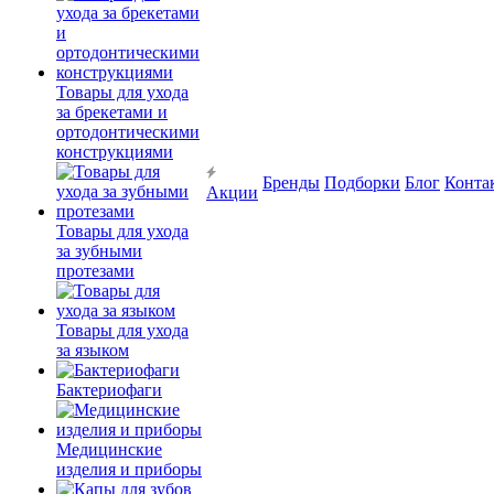
Товары для ухода
за брекетами и
ортодонтическими
конструкциями
Бренды
Подборки
Блог
Конта
Акции
Товары для ухода
за зубными
протезами
Товары для ухода
за языком
Бактериофаги
Медицинские
изделия и приборы