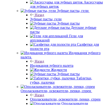
Аксессуары
для зубных щеток
Зубные пасты, гели
Назад
Зубные пасты, гели
Зубные пасты
Детские зубные
пасты
Гели для
аппликаций
Салфетки для
полости рта
Индикация зубного
налета
Назад
Индикация зубного налета
Жидкости
Зубные пасты
Таблетки,
губки, палочки
Ополаскиватели, освежители, пенки, спреи
Назад
Ополаскиватели, освежители, пенки, спреи
Ополаскиватели