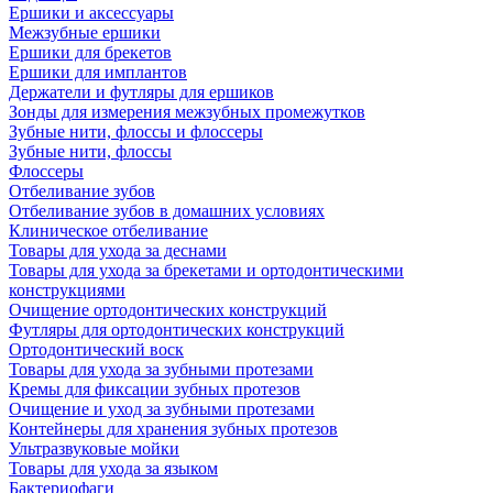
Ершики и аксессуары
Межзубные ершики
Ершики для брекетов
Ершики для имплантов
Держатели и футляры для ершиков
Зонды для измерения межзубных промежутков
Зубные нити, флоссы и флоссеры
Зубные нити, флоссы
Флоссеры
Отбеливание зубов
Отбеливание зубов в домашних условиях
Клиническое отбеливание
Товары для ухода за деснами
Товары для ухода за брекетами и ортодонтическими
конструкциями
Очищение ортодонтических конструкций
Футляры для ортодонтических конструкций
Ортодонтический воск
Товары для ухода за зубными протезами
Кремы для фиксации зубных протезов
Очищение и уход за зубными протезами
Контейнеры для хранения зубных протезов
Ультразвуковые мойки
Товары для ухода за языком
Бактериофаги