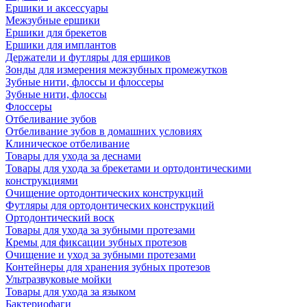
Ершики и аксессуары
Межзубные ершики
Ершики для брекетов
Ершики для имплантов
Держатели и футляры для ершиков
Зонды для измерения межзубных промежутков
Зубные нити, флоссы и флоссеры
Зубные нити, флоссы
Флоссеры
Отбеливание зубов
Отбеливание зубов в домашних условиях
Клиническое отбеливание
Товары для ухода за деснами
Товары для ухода за брекетами и ортодонтическими
конструкциями
Очищение ортодонтических конструкций
Футляры для ортодонтических конструкций
Ортодонтический воск
Товары для ухода за зубными протезами
Кремы для фиксации зубных протезов
Очищение и уход за зубными протезами
Контейнеры для хранения зубных протезов
Ультразвуковые мойки
Товары для ухода за языком
Бактериофаги