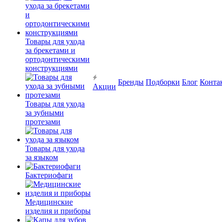
Товары для ухода
за брекетами и
ортодонтическими
конструкциями
Бренды
Подборки
Блог
Конта
Акции
Товары для ухода
за зубными
протезами
Товары для ухода
за языком
Бактериофаги
Медицинские
изделия и приборы