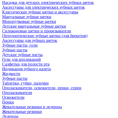
Насадки для детских электрических зубных щеток
Аксессуары для электрических зубных щеток
Классические зубные щетки и аксессуары
Мануальные зубные щетки
Монопучковые зубные щетки
Детские мануальные зубные щетки
Силиконовые щетки и прорезыватели
Ортодонтические зубные щетки (для брекетов)
Аксессуары для зубных щеток
Зубные пасты, гели
Зубные пасты
Детские зубные пасты
Гели для аппликаций
Салфетки для полости рта
Индикация зубного налета
Жидкости
Зубные пасты
Таблетки, губки, палочки
Ополаскиватели, освежители, пенки, спреи
Ополаскиватели
Освежители
Пенки
Жевательные резинки и леденцы
Жевательные резинки
Леденцы