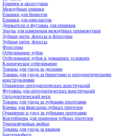
Ершики и аксессуары
Межзубные ершики
Ершики для брекетов
Ершики для имплантов
Держатели и футляры для ершиков
Зонды для измерения межзубных промежутков
Зубные нити, флоссы и флоссеры
Зубные нити, флоссы
Флоссеры
Отбеливание зубов
Отбеливание зубов в домашних условиях
Клиническое отбеливание
Товары для ухода за деснами
Товары для ухода за брекетами и ортодонтическими
конструкциями
Очищение ортодонтических конструкций
Футляры для ортодонтических конструкций
Ортодонтический воск
Товары для ухода за зубными протезами
Кремы для фиксации зубных протезов
Очищение и уход за зубными протезами
Контейнеры для хранения зубных протезов
Ультразвуковые мойки
Товары для ухода за языком
Бактериофаги