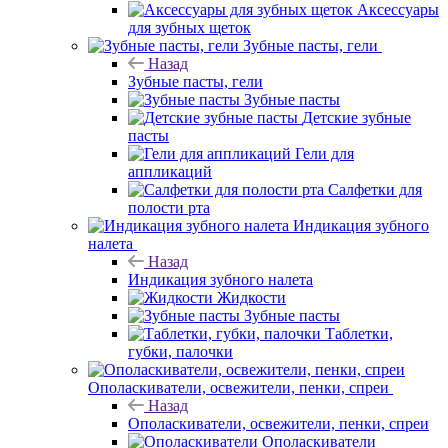
Аксессуары
для зубных щеток
Зубные пасты, гели
Назад
Зубные пасты, гели
Зубные пасты
Детские зубные
пасты
Гели для
аппликаций
Салфетки для
полости рта
Индикация зубного
налета
Назад
Индикация зубного налета
Жидкости
Зубные пасты
Таблетки,
губки, палочки
Ополаскиватели, освежители, пенки, спреи
Назад
Ополаскиватели, освежители, пенки, спреи
Ополаскиватели