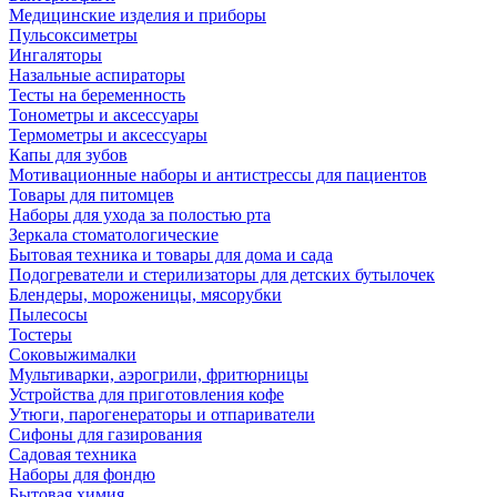
Медицинские изделия и приборы
Пульсоксиметры
Ингаляторы
Назальные аспираторы
Тесты на беременность
Тонометры и аксессуары
Термометры и аксессуары
Капы для зубов
Мотивационные наборы и антистрессы для пациентов
Товары для питомцев
Наборы для ухода за полостью рта
Зеркала стоматологические
Бытовая техника и товары для дома и сада
Подогреватели и стерилизаторы для детских бутылочек
Блендеры, мороженицы, мясорубки
Пылесосы
Тостеры
Соковыжималки
Мультиварки, аэрогрили, фритюрницы
Устройства для приготовления кофе
Утюги, парогенераторы и отпариватели
Сифоны для газирования
Садовая техника
Наборы для фондю
Бытовая химия