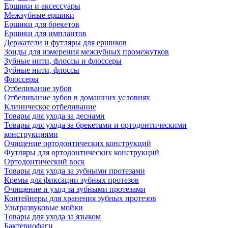
Ершики и аксессуары
Межзубные ершики
Ершики для брекетов
Ершики для имплантов
Держатели и футляры для ершиков
Зонды для измерения межзубных промежутков
Зубные нити, флоссы и флоссеры
Зубные нити, флоссы
Флоссеры
Отбеливание зубов
Отбеливание зубов в домашних условиях
Клиническое отбеливание
Товары для ухода за деснами
Товары для ухода за брекетами и ортодонтическими
конструкциями
Очищение ортодонтических конструкций
Футляры для ортодонтических конструкций
Ортодонтический воск
Товары для ухода за зубными протезами
Кремы для фиксации зубных протезов
Очищение и уход за зубными протезами
Контейнеры для хранения зубных протезов
Ультразвуковые мойки
Товары для ухода за языком
Бактериофаги