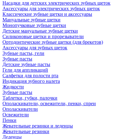
Насадки для детских электрических зубных щеток
Аксессуары для электрических зубных щеток
Классические зубные щетки и аксессуары
Мануальные зубные щетки
Монопучковые зубные щетки
Детские мануальные зубные щетки
Силиконовые щетки и прорезыватели
Ортодонтические зубные щетки (для брекетов)
Аксессуары для зубных щеток
Зубные пасты, гели
Зубные пасты
Детские зубные пасты
Гели для аппликаций
Салфетки для полости рта
Индикация зубного налета
Жидкости
Зубные пасты
Таблетки, губки, палочки
Ополаскиватели, освежители, пенки, спреи
Ополаскиватели
Освежители
Пенки
Жевательные резинки и леденцы
Жевательные резинки
Леденцы