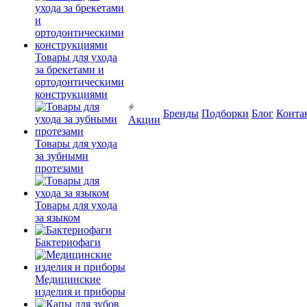
Товары для ухода
за брекетами и
ортодонтическими
конструкциями
Бренды
Подборки
Блог
Конта
Акции
Товары для ухода
за зубными
протезами
Товары для ухода
за языком
Бактериофаги
Медицинские
изделия и приборы