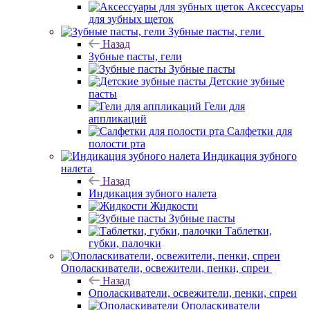
Аксессуары
для зубных щеток
Зубные пасты, гели
Назад
Зубные пасты, гели
Зубные пасты
Детские зубные
пасты
Гели для
аппликаций
Салфетки для
полости рта
Индикация зубного
налета
Назад
Индикация зубного налета
Жидкости
Зубные пасты
Таблетки,
губки, палочки
Ополаскиватели, освежители, пенки, спреи
Назад
Ополаскиватели, освежители, пенки, спреи
Ополаскиватели