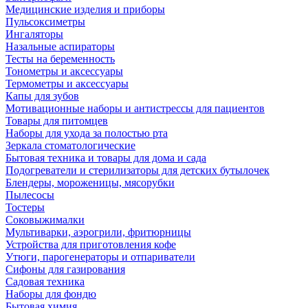
Медицинские изделия и приборы
Пульсоксиметры
Ингаляторы
Назальные аспираторы
Тесты на беременность
Тонометры и аксессуары
Термометры и аксессуары
Капы для зубов
Мотивационные наборы и антистрессы для пациентов
Товары для питомцев
Наборы для ухода за полостью рта
Зеркала стоматологические
Бытовая техника и товары для дома и сада
Подогреватели и стерилизаторы для детских бутылочек
Блендеры, мороженицы, мясорубки
Пылесосы
Тостеры
Соковыжималки
Мультиварки, аэрогрили, фритюрницы
Устройства для приготовления кофе
Утюги, парогенераторы и отпариватели
Сифоны для газирования
Садовая техника
Наборы для фондю
Бытовая химия