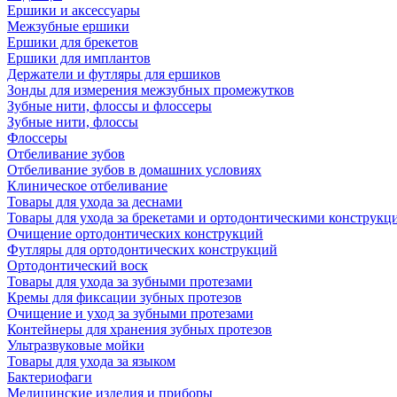
Ершики и аксессуары
Межзубные ершики
Ершики для брекетов
Ершики для имплантов
Держатели и футляры для ершиков
Зонды для измерения межзубных промежутков
Зубные нити, флоссы и флоссеры
Зубные нити, флоссы
Флоссеры
Отбеливание зубов
Отбеливание зубов в домашних условиях
Клиническое отбеливание
Товары для ухода за деснами
Товары для ухода за брекетами и ортодонтическими конструкц
Очищение ортодонтических конструкций
Футляры для ортодонтических конструкций
Ортодонтический воск
Товары для ухода за зубными протезами
Кремы для фиксации зубных протезов
Очищение и уход за зубными протезами
Контейнеры для хранения зубных протезов
Ультразвуковые мойки
Товары для ухода за языком
Бактериофаги
Медицинские изделия и приборы