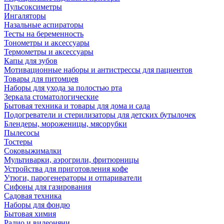
Пульсоксиметры
Ингаляторы
Назальные аспираторы
Тесты на беременность
Тонометры и аксессуары
Термометры и аксессуары
Капы для зубов
Мотивационные наборы и антистрессы для пациентов
Товары для питомцев
Наборы для ухода за полостью рта
Зеркала стоматологические
Бытовая техника и товары для дома и сада
Подогреватели и стерилизаторы для детских бутылочек
Блендеры, мороженицы, мясорубки
Пылесосы
Тостеры
Соковыжималки
Мультиварки, аэрогрили, фритюрницы
Устройства для приготовления кофе
Утюги, парогенераторы и отпариватели
Сифоны для газирования
Садовая техника
Наборы для фондю
Бытовая химия
Радио и видеоняни