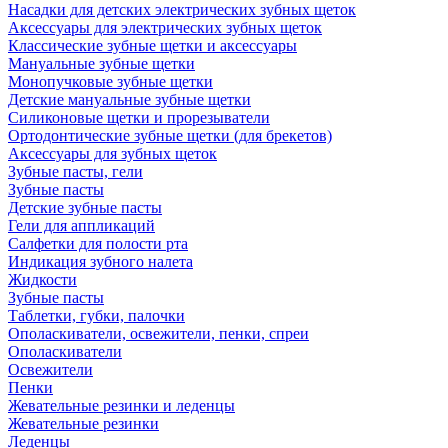
Насадки для детских электрических зубных щеток
Аксессуары для электрических зубных щеток
Классические зубные щетки и аксессуары
Мануальные зубные щетки
Монопучковые зубные щетки
Детские мануальные зубные щетки
Силиконовые щетки и прорезыватели
Ортодонтические зубные щетки (для брекетов)
Аксессуары для зубных щеток
Зубные пасты, гели
Зубные пасты
Детские зубные пасты
Гели для аппликаций
Салфетки для полости рта
Индикация зубного налета
Жидкости
Зубные пасты
Таблетки, губки, палочки
Ополаскиватели, освежители, пенки, спреи
Ополаскиватели
Освежители
Пенки
Жевательные резинки и леденцы
Жевательные резинки
Леденцы