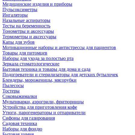
Медицинские изделия и приборы
Пульсоксиметры
Ингаляторы
Назальные аспираторы
Тесты на беременность
Тонометры и аксессуары
Термометры и аксессуары
Капы для зубов
Мотивационные наборы и антистрессы для пациентов
Товары для питомцев
Наборы для ухода за полостью рта
Зеркала стоматологические
Бытовая техника и товары для дома и сада
Подогреватели и стерилизаторы для детских бутылочек
Блендеры, мороженицы, мясорубки
Пылесосы
Тостеры
Соковыжималки
Мультиварки, аэрогрили, фритюрницы
Устройства для приготовления кофе
Утюги, парогенераторы и отпариватели
Сифоны для газирования
Садовая техника
Наборы для фондю
Бытовая химия