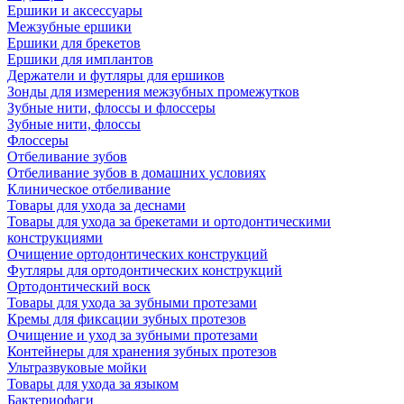
Ершики и аксессуары
Межзубные ершики
Ершики для брекетов
Ершики для имплантов
Держатели и футляры для ершиков
Зонды для измерения межзубных промежутков
Зубные нити, флоссы и флоссеры
Зубные нити, флоссы
Флоссеры
Отбеливание зубов
Отбеливание зубов в домашних условиях
Клиническое отбеливание
Товары для ухода за деснами
Товары для ухода за брекетами и ортодонтическими
конструкциями
Очищение ортодонтических конструкций
Футляры для ортодонтических конструкций
Ортодонтический воск
Товары для ухода за зубными протезами
Кремы для фиксации зубных протезов
Очищение и уход за зубными протезами
Контейнеры для хранения зубных протезов
Ультразвуковые мойки
Товары для ухода за языком
Бактериофаги