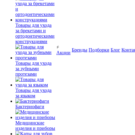
Товары для ухода
за брекетами и
ортодонтическими
конструкциями
Бренды
Подборки
Блог
Конта
Акции
Товары для ухода
за зубными
протезами
Товары для ухода
за языком
Бактериофаги
Медицинские
изделия и приборы