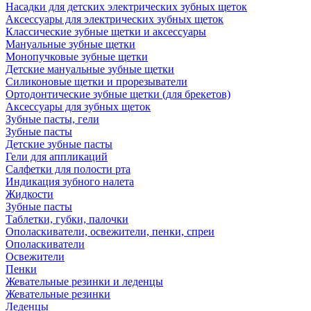
Насадки для детских электрических зубных щеток
Аксессуары для электрических зубных щеток
Классические зубные щетки и аксессуары
Мануальные зубные щетки
Монопучковые зубные щетки
Детские мануальные зубные щетки
Силиконовые щетки и прорезыватели
Ортодонтические зубные щетки (для брекетов)
Аксессуары для зубных щеток
Зубные пасты, гели
Зубные пасты
Детские зубные пасты
Гели для аппликаций
Салфетки для полости рта
Индикация зубного налета
Жидкости
Зубные пасты
Таблетки, губки, палочки
Ополаскиватели, освежители, пенки, спреи
Ополаскиватели
Освежители
Пенки
Жевательные резинки и леденцы
Жевательные резинки
Леденцы