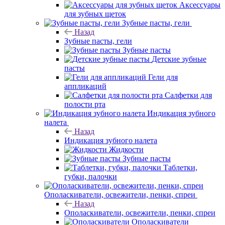
Аксессуары
для зубных щеток
Зубные пасты, гели
Назад
Зубные пасты, гели
Зубные пасты
Детские зубные
пасты
Гели для
аппликаций
Салфетки для
полости рта
Индикация зубного
налета
Назад
Индикация зубного налета
Жидкости
Зубные пасты
Таблетки,
губки, палочки
Ополаскиватели, освежители, пенки, спреи
Назад
Ополаскиватели, освежители, пенки, спреи
Ополаскиватели