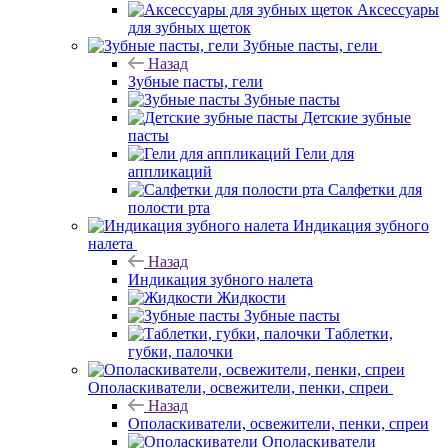
Аксессуары
для зубных щеток
Зубные пасты, гели
Назад
Зубные пасты, гели
Зубные пасты
Детские зубные
пасты
Гели для
аппликаций
Салфетки для
полости рта
Индикация зубного
налета
Назад
Индикация зубного налета
Жидкости
Зубные пасты
Таблетки,
губки, палочки
Ополаскиватели, освежители, пенки, спреи
Назад
Ополаскиватели, освежители, пенки, спреи
Ополаскиватели