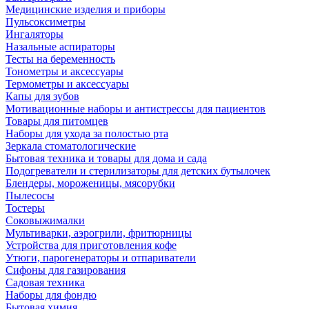
Медицинские изделия и приборы
Пульсоксиметры
Ингаляторы
Назальные аспираторы
Тесты на беременность
Тонометры и аксессуары
Термометры и аксессуары
Капы для зубов
Мотивационные наборы и антистрессы для пациентов
Товары для питомцев
Наборы для ухода за полостью рта
Зеркала стоматологические
Бытовая техника и товары для дома и сада
Подогреватели и стерилизаторы для детских бутылочек
Блендеры, мороженицы, мясорубки
Пылесосы
Тостеры
Соковыжималки
Мультиварки, аэрогрили, фритюрницы
Устройства для приготовления кофе
Утюги, парогенераторы и отпариватели
Сифоны для газирования
Садовая техника
Наборы для фондю
Бытовая химия