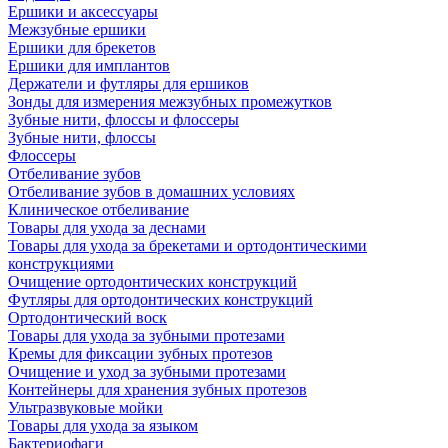
Ершики и аксессуары
Межзубные ершики
Ершики для брекетов
Ершики для имплантов
Держатели и футляры для ершиков
Зонды для измерения межзубных промежутков
Зубные нити, флоссы и флоссеры
Зубные нити, флоссы
Флоссеры
Отбеливание зубов
Отбеливание зубов в домашних условиях
Клиническое отбеливание
Товары для ухода за деснами
Товары для ухода за брекетами и ортодонтическими
конструкциями
Очищение ортодонтических конструкций
Футляры для ортодонтических конструкций
Ортодонтический воск
Товары для ухода за зубными протезами
Кремы для фиксации зубных протезов
Очищение и уход за зубными протезами
Контейнеры для хранения зубных протезов
Ультразвуковые мойки
Товары для ухода за языком
Бактериофаги