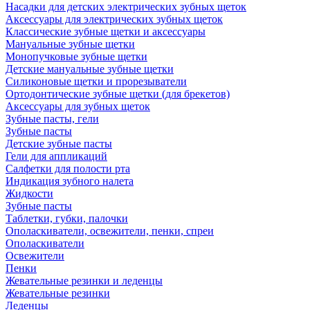
Насадки для детских электрических зубных щеток
Аксессуары для электрических зубных щеток
Классические зубные щетки и аксессуары
Мануальные зубные щетки
Монопучковые зубные щетки
Детские мануальные зубные щетки
Силиконовые щетки и прорезыватели
Ортодонтические зубные щетки (для брекетов)
Аксессуары для зубных щеток
Зубные пасты, гели
Зубные пасты
Детские зубные пасты
Гели для аппликаций
Салфетки для полости рта
Индикация зубного налета
Жидкости
Зубные пасты
Таблетки, губки, палочки
Ополаскиватели, освежители, пенки, спреи
Ополаскиватели
Освежители
Пенки
Жевательные резинки и леденцы
Жевательные резинки
Леденцы