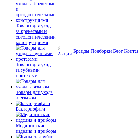
Товары для ухода
за брекетами и
ортодонтическими
конструкциями
Бренды
Подборки
Блог
Конта
Акции
Товары для ухода
за зубными
протезами
Товары для ухода
за языком
Бактериофаги
Медицинские
изделия и приборы