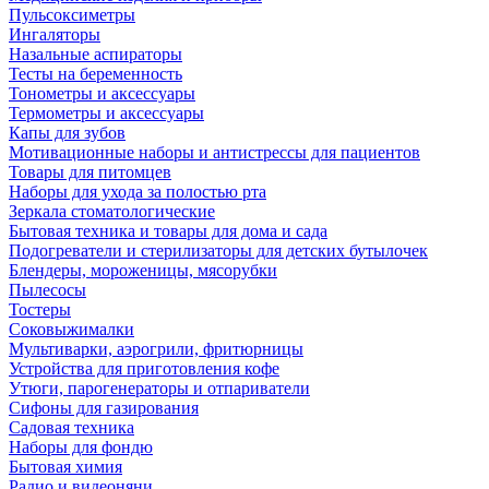
Пульсоксиметры
Ингаляторы
Назальные аспираторы
Тесты на беременность
Тонометры и аксессуары
Термометры и аксессуары
Капы для зубов
Мотивационные наборы и антистрессы для пациентов
Товары для питомцев
Наборы для ухода за полостью рта
Зеркала стоматологические
Бытовая техника и товары для дома и сада
Подогреватели и стерилизаторы для детских бутылочек
Блендеры, мороженицы, мясорубки
Пылесосы
Тостеры
Соковыжималки
Мультиварки, аэрогрили, фритюрницы
Устройства для приготовления кофе
Утюги, парогенераторы и отпариватели
Сифоны для газирования
Садовая техника
Наборы для фондю
Бытовая химия
Радио и видеоняни