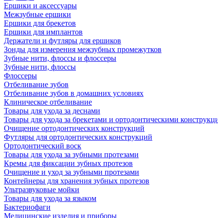
Ершики и аксессуары
Межзубные ершики
Ершики для брекетов
Ершики для имплантов
Держатели и футляры для ершиков
Зонды для измерения межзубных промежутков
Зубные нити, флоссы и флоссеры
Зубные нити, флоссы
Флоссеры
Отбеливание зубов
Отбеливание зубов в домашних условиях
Клиническое отбеливание
Товары для ухода за деснами
Товары для ухода за брекетами и ортодонтическими конструкц
Очищение ортодонтических конструкций
Футляры для ортодонтических конструкций
Ортодонтический воск
Товары для ухода за зубными протезами
Кремы для фиксации зубных протезов
Очищение и уход за зубными протезами
Контейнеры для хранения зубных протезов
Ультразвуковые мойки
Товары для ухода за языком
Бактериофаги
Медицинские изделия и приборы