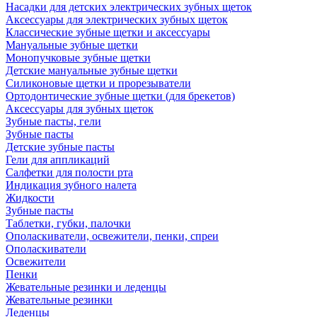
Насадки для детских электрических зубных щеток
Аксессуары для электрических зубных щеток
Классические зубные щетки и аксессуары
Мануальные зубные щетки
Монопучковые зубные щетки
Детские мануальные зубные щетки
Силиконовые щетки и прорезыватели
Ортодонтические зубные щетки (для брекетов)
Аксессуары для зубных щеток
Зубные пасты, гели
Зубные пасты
Детские зубные пасты
Гели для аппликаций
Салфетки для полости рта
Индикация зубного налета
Жидкости
Зубные пасты
Таблетки, губки, палочки
Ополаскиватели, освежители, пенки, спреи
Ополаскиватели
Освежители
Пенки
Жевательные резинки и леденцы
Жевательные резинки
Леденцы