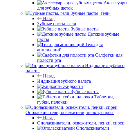
Аксессуары
для зубных щеток
Зубные пасты, гели
Назад
Зубные пасты, гели
Зубные пасты
Детские зубные
пасты
Гели для
аппликаций
Салфетки для
полости рта
Индикация зубного
налета
Назад
Индикация зубного налета
Жидкости
Зубные пасты
Таблетки,
губки, палочки
Ополаскиватели, освежители, пенки, спреи
Назад
Ополаскиватели, освежители, пенки, спреи
Ополаскиватели