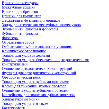
Ершики и аксессуары
Межзубные ершики
Ершики для брекетов
Ершики для имплантов
Держатели и футляры для ершиков
Зонды для измерения межзубных промежутков
Зубные нити, флоссы и флоссеры
Зубные нити, флоссы
Флоссеры
Отбеливание зубов
Отбеливание зубов в домашних условиях
Клиническое отбеливание
Товары для ухода за деснами
Товары для ухода за брекетами и ортодонтическими
конструкциями
Очищение ортодонтических конструкций
Футляры для ортодонтических конструкций
Ортодонтический воск
Товары для ухода за зубными протезами
Кремы для фиксации зубных протезов
Очищение и уход за зубными протезами
Контейнеры для хранения зубных протезов
Ультразвуковые мойки
Товары для ухода за языком
Бактериофаги