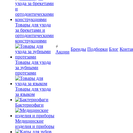
Товары для ухода
за брекетами и
ортодонтическими
конструкциями
Бренды
Подборки
Блог
Конта
Акции
Товары для ухода
за зубными
протезами
Товары для ухода
за языком
Бактериофаги
Медицинские
изделия и приборы