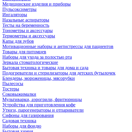
Медицинские изделия и приборы
Пульсоксиметры
Ингаляторы
Назальные аспираторы
Тесты на беременность
Тонометры и аксессуары
Термометры и аксессуары
Капы для зубов
Мотивационные наборы и антистрессы для пациентов
Товары для питомцев
Наборы для ухода за полостью рта
Зеркала стоматологические
Бытовая техника и товары для дома и сада
Подогреватели и стерилизаторы для детских бутылочек
Блендеры, мороженицы, мясорубки
Пылесосы
Тостеры
Соковыжималки
Мультиварки, аэрогрили, фритюрницы
Устройства для приготовления кофе
Утюги, парогенераторы и отпариватели
Сифоны для газирования
Садовая техника
Наборы для фондю
Бытовая химия