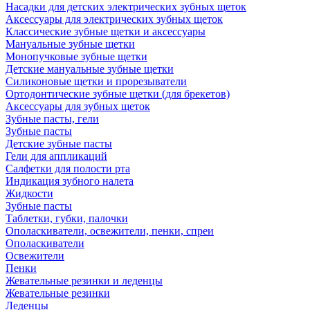
Насадки для детских электрических зубных щеток
Аксессуары для электрических зубных щеток
Классические зубные щетки и аксессуары
Мануальные зубные щетки
Монопучковые зубные щетки
Детские мануальные зубные щетки
Силиконовые щетки и прорезыватели
Ортодонтические зубные щетки (для брекетов)
Аксессуары для зубных щеток
Зубные пасты, гели
Зубные пасты
Детские зубные пасты
Гели для аппликаций
Салфетки для полости рта
Индикация зубного налета
Жидкости
Зубные пасты
Таблетки, губки, палочки
Ополаскиватели, освежители, пенки, спреи
Ополаскиватели
Освежители
Пенки
Жевательные резинки и леденцы
Жевательные резинки
Леденцы