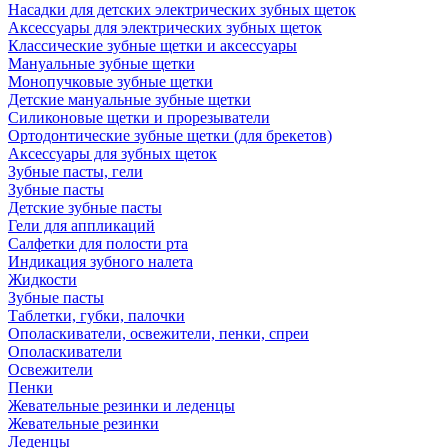
Насадки для детских электрических зубных щеток
Аксессуары для электрических зубных щеток
Классические зубные щетки и аксессуары
Мануальные зубные щетки
Монопучковые зубные щетки
Детские мануальные зубные щетки
Силиконовые щетки и прорезыватели
Ортодонтические зубные щетки (для брекетов)
Аксессуары для зубных щеток
Зубные пасты, гели
Зубные пасты
Детские зубные пасты
Гели для аппликаций
Салфетки для полости рта
Индикация зубного налета
Жидкости
Зубные пасты
Таблетки, губки, палочки
Ополаскиватели, освежители, пенки, спреи
Ополаскиватели
Освежители
Пенки
Жевательные резинки и леденцы
Жевательные резинки
Леденцы