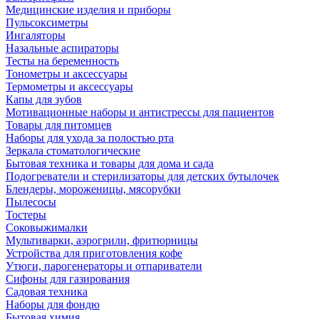
Медицинские изделия и приборы
Пульсоксиметры
Ингаляторы
Назальные аспираторы
Тесты на беременность
Тонометры и аксессуары
Термометры и аксессуары
Капы для зубов
Мотивационные наборы и антистрессы для пациентов
Товары для питомцев
Наборы для ухода за полостью рта
Зеркала стоматологические
Бытовая техника и товары для дома и сада
Подогреватели и стерилизаторы для детских бутылочек
Блендеры, мороженицы, мясорубки
Пылесосы
Тостеры
Соковыжималки
Мультиварки, аэрогрили, фритюрницы
Устройства для приготовления кофе
Утюги, парогенераторы и отпариватели
Сифоны для газирования
Садовая техника
Наборы для фондю
Бытовая химия