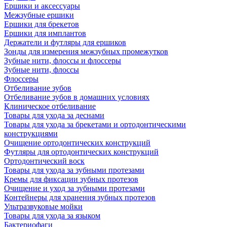
Ершики и аксессуары
Межзубные ершики
Ершики для брекетов
Ершики для имплантов
Держатели и футляры для ершиков
Зонды для измерения межзубных промежутков
Зубные нити, флоссы и флоссеры
Зубные нити, флоссы
Флоссеры
Отбеливание зубов
Отбеливание зубов в домашних условиях
Клиническое отбеливание
Товары для ухода за деснами
Товары для ухода за брекетами и ортодонтическими
конструкциями
Очищение ортодонтических конструкций
Футляры для ортодонтических конструкций
Ортодонтический воск
Товары для ухода за зубными протезами
Кремы для фиксации зубных протезов
Очищение и уход за зубными протезами
Контейнеры для хранения зубных протезов
Ультразвуковые мойки
Товары для ухода за языком
Бактериофаги