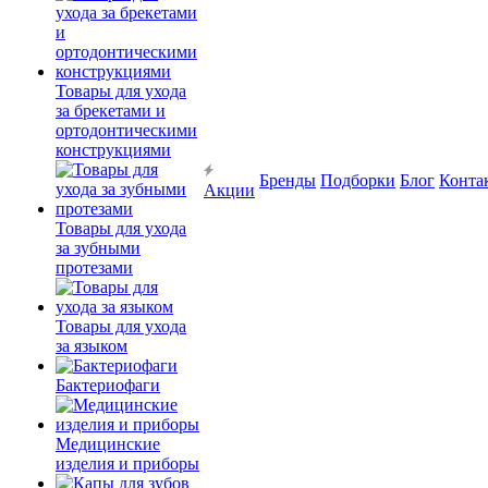
Товары для ухода
за брекетами и
ортодонтическими
конструкциями
Бренды
Подборки
Блог
Конта
Акции
Товары для ухода
за зубными
протезами
Товары для ухода
за языком
Бактериофаги
Медицинские
изделия и приборы