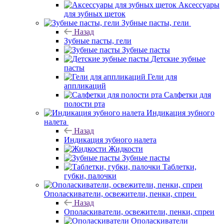
Аксессуары
для зубных щеток
Зубные пасты, гели
Назад
Зубные пасты, гели
Зубные пасты
Детские зубные
пасты
Гели для
аппликаций
Салфетки для
полости рта
Индикация зубного
налета
Назад
Индикация зубного налета
Жидкости
Зубные пасты
Таблетки,
губки, палочки
Ополаскиватели, освежители, пенки, спреи
Назад
Ополаскиватели, освежители, пенки, спреи
Ополаскиватели