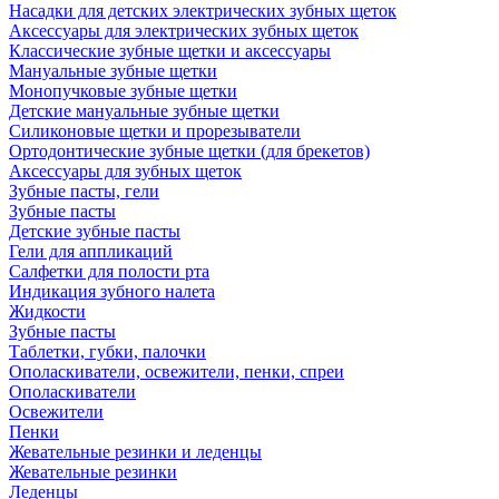
Насадки для детских электрических зубных щеток
Аксессуары для электрических зубных щеток
Классические зубные щетки и аксессуары
Мануальные зубные щетки
Монопучковые зубные щетки
Детские мануальные зубные щетки
Силиконовые щетки и прорезыватели
Ортодонтические зубные щетки (для брекетов)
Аксессуары для зубных щеток
Зубные пасты, гели
Зубные пасты
Детские зубные пасты
Гели для аппликаций
Салфетки для полости рта
Индикация зубного налета
Жидкости
Зубные пасты
Таблетки, губки, палочки
Ополаскиватели, освежители, пенки, спреи
Ополаскиватели
Освежители
Пенки
Жевательные резинки и леденцы
Жевательные резинки
Леденцы