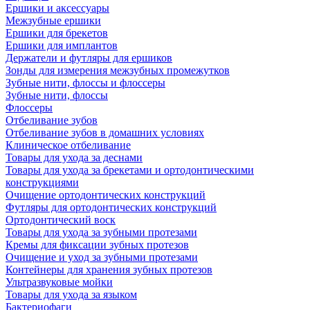
Ершики и аксессуары
Межзубные ершики
Ершики для брекетов
Ершики для имплантов
Держатели и футляры для ершиков
Зонды для измерения межзубных промежутков
Зубные нити, флоссы и флоссеры
Зубные нити, флоссы
Флоссеры
Отбеливание зубов
Отбеливание зубов в домашних условиях
Клиническое отбеливание
Товары для ухода за деснами
Товары для ухода за брекетами и ортодонтическими
конструкциями
Очищение ортодонтических конструкций
Футляры для ортодонтических конструкций
Ортодонтический воск
Товары для ухода за зубными протезами
Кремы для фиксации зубных протезов
Очищение и уход за зубными протезами
Контейнеры для хранения зубных протезов
Ультразвуковые мойки
Товары для ухода за языком
Бактериофаги