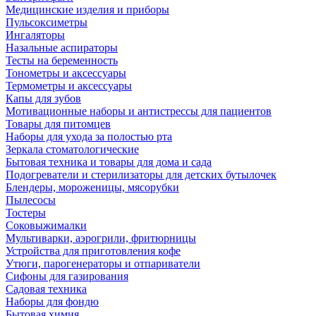
Медицинские изделия и приборы
Пульсоксиметры
Ингаляторы
Назальные аспираторы
Тесты на беременность
Тонометры и аксессуары
Термометры и аксессуары
Капы для зубов
Мотивационные наборы и антистрессы для пациентов
Товары для питомцев
Наборы для ухода за полостью рта
Зеркала стоматологические
Бытовая техника и товары для дома и сада
Подогреватели и стерилизаторы для детских бутылочек
Блендеры, мороженицы, мясорубки
Пылесосы
Тостеры
Соковыжималки
Мультиварки, аэрогрили, фритюрницы
Устройства для приготовления кофе
Утюги, парогенераторы и отпариватели
Сифоны для газирования
Садовая техника
Наборы для фондю
Бытовая химия