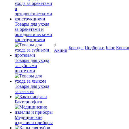
Товары для ухода
за брекетами и
ортодонтическими
конструкциями
Бренды
Подборки
Блог
Конта
Акции
Товары для ухода
за зубными
протезами
Товары для ухода
за языком
Бактериофаги
Медицинские
изделия и приборы