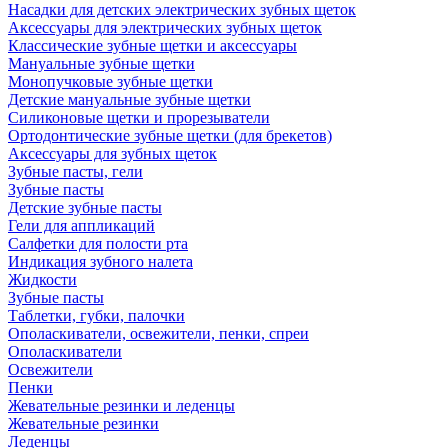
Насадки для детских электрических зубных щеток
Аксессуары для электрических зубных щеток
Классические зубные щетки и аксессуары
Мануальные зубные щетки
Монопучковые зубные щетки
Детские мануальные зубные щетки
Силиконовые щетки и прорезыватели
Ортодонтические зубные щетки (для брекетов)
Аксессуары для зубных щеток
Зубные пасты, гели
Зубные пасты
Детские зубные пасты
Гели для аппликаций
Салфетки для полости рта
Индикация зубного налета
Жидкости
Зубные пасты
Таблетки, губки, палочки
Ополаскиватели, освежители, пенки, спреи
Ополаскиватели
Освежители
Пенки
Жевательные резинки и леденцы
Жевательные резинки
Леденцы