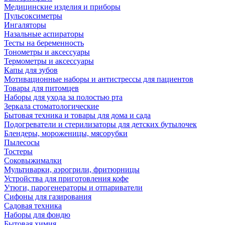
Медицинские изделия и приборы
Пульсоксиметры
Ингаляторы
Назальные аспираторы
Тесты на беременность
Тонометры и аксессуары
Термометры и аксессуары
Капы для зубов
Мотивационные наборы и антистрессы для пациентов
Товары для питомцев
Наборы для ухода за полостью рта
Зеркала стоматологические
Бытовая техника и товары для дома и сада
Подогреватели и стерилизаторы для детских бутылочек
Блендеры, мороженицы, мясорубки
Пылесосы
Тостеры
Соковыжималки
Мультиварки, аэрогрили, фритюрницы
Устройства для приготовления кофе
Утюги, парогенераторы и отпариватели
Сифоны для газирования
Садовая техника
Наборы для фондю
Бытовая химия