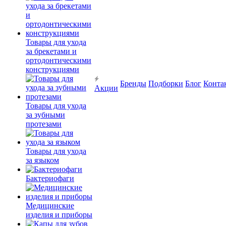
Товары для ухода
за брекетами и
ортодонтическими
конструкциями
Бренды
Подборки
Блог
Конта
Акции
Товары для ухода
за зубными
протезами
Товары для ухода
за языком
Бактериофаги
Медицинские
изделия и приборы