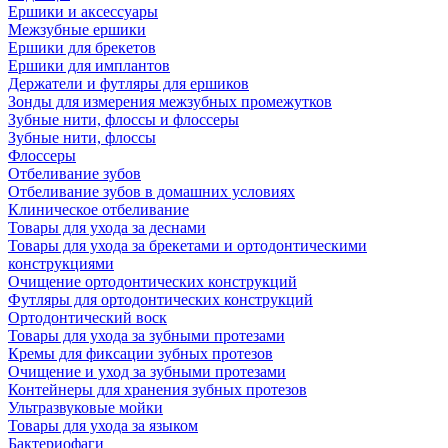
Ершики и аксессуары
Межзубные ершики
Ершики для брекетов
Ершики для имплантов
Держатели и футляры для ершиков
Зонды для измерения межзубных промежутков
Зубные нити, флоссы и флоссеры
Зубные нити, флоссы
Флоссеры
Отбеливание зубов
Отбеливание зубов в домашних условиях
Клиническое отбеливание
Товары для ухода за деснами
Товары для ухода за брекетами и ортодонтическими
конструкциями
Очищение ортодонтических конструкций
Футляры для ортодонтических конструкций
Ортодонтический воск
Товары для ухода за зубными протезами
Кремы для фиксации зубных протезов
Очищение и уход за зубными протезами
Контейнеры для хранения зубных протезов
Ультразвуковые мойки
Товары для ухода за языком
Бактериофаги