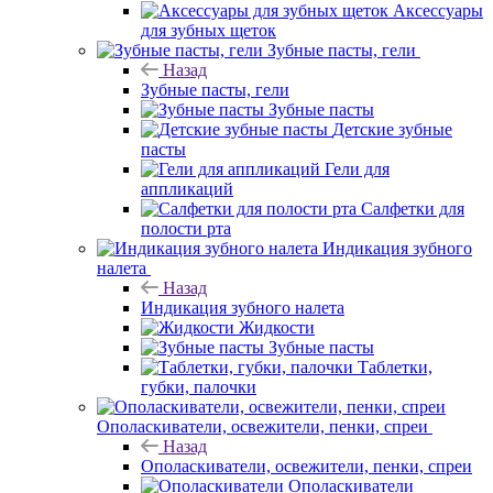
Аксессуары
для зубных щеток
Зубные пасты, гели
Назад
Зубные пасты, гели
Зубные пасты
Детские зубные
пасты
Гели для
аппликаций
Салфетки для
полости рта
Индикация зубного
налета
Назад
Индикация зубного налета
Жидкости
Зубные пасты
Таблетки,
губки, палочки
Ополаскиватели, освежители, пенки, спреи
Назад
Ополаскиватели, освежители, пенки, спреи
Ополаскиватели