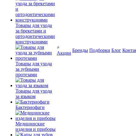
Товары для ухода
за брекетами и
ортодонтическими
конструкциями
Бренды
Подборки
Блог
Конта
Акции
Товары для ухода
за зубными
протезами
Товары для ухода
за языком
Бактериофаги
Медицинские
изделия и приборы