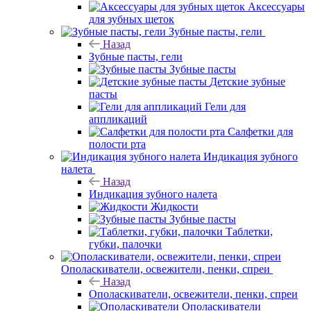
Аксессуары
для зубных щеток
Зубные пасты, гели
Назад
Зубные пасты, гели
Зубные пасты
Детские зубные
пасты
Гели для
аппликаций
Салфетки для
полости рта
Индикация зубного
налета
Назад
Индикация зубного налета
Жидкости
Зубные пасты
Таблетки,
губки, палочки
Ополаскиватели, освежители, пенки, спреи
Назад
Ополаскиватели, освежители, пенки, спреи
Ополаскиватели