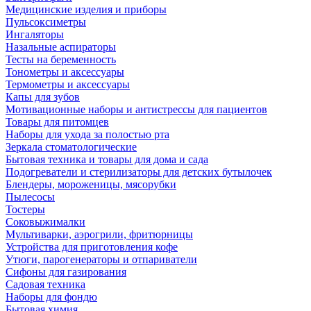
Медицинские изделия и приборы
Пульсоксиметры
Ингаляторы
Назальные аспираторы
Тесты на беременность
Тонометры и аксессуары
Термометры и аксессуары
Капы для зубов
Мотивационные наборы и антистрессы для пациентов
Товары для питомцев
Наборы для ухода за полостью рта
Зеркала стоматологические
Бытовая техника и товары для дома и сада
Подогреватели и стерилизаторы для детских бутылочек
Блендеры, мороженицы, мясорубки
Пылесосы
Тостеры
Соковыжималки
Мультиварки, аэрогрили, фритюрницы
Устройства для приготовления кофе
Утюги, парогенераторы и отпариватели
Сифоны для газирования
Садовая техника
Наборы для фондю
Бытовая химия