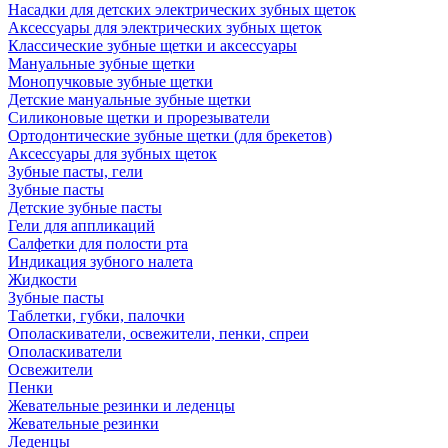
Насадки для детских электрических зубных щеток
Аксессуары для электрических зубных щеток
Классические зубные щетки и аксессуары
Мануальные зубные щетки
Монопучковые зубные щетки
Детские мануальные зубные щетки
Силиконовые щетки и прорезыватели
Ортодонтические зубные щетки (для брекетов)
Аксессуары для зубных щеток
Зубные пасты, гели
Зубные пасты
Детские зубные пасты
Гели для аппликаций
Салфетки для полости рта
Индикация зубного налета
Жидкости
Зубные пасты
Таблетки, губки, палочки
Ополаскиватели, освежители, пенки, спреи
Ополаскиватели
Освежители
Пенки
Жевательные резинки и леденцы
Жевательные резинки
Леденцы