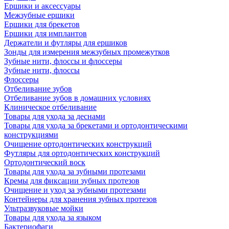
Ершики и аксессуары
Межзубные ершики
Ершики для брекетов
Ершики для имплантов
Держатели и футляры для ершиков
Зонды для измерения межзубных промежутков
Зубные нити, флоссы и флоссеры
Зубные нити, флоссы
Флоссеры
Отбеливание зубов
Отбеливание зубов в домашних условиях
Клиническое отбеливание
Товары для ухода за деснами
Товары для ухода за брекетами и ортодонтическими
конструкциями
Очищение ортодонтических конструкций
Футляры для ортодонтических конструкций
Ортодонтический воск
Товары для ухода за зубными протезами
Кремы для фиксации зубных протезов
Очищение и уход за зубными протезами
Контейнеры для хранения зубных протезов
Ультразвуковые мойки
Товары для ухода за языком
Бактериофаги