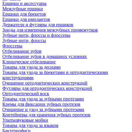
Ершики и аксессуары
Межзубные ершики
Ершики для брекетов
Ершики для имплантов
Держатели и футляры для ершиков
Зонды для измерения межзубных промежутков
Зубные нити, флоссы и флоссеры
Зубные нити, флоссы
Флоссеры
Отбеливание зубов
Отбеливание зубов в домашних условиях
Клиническое отбеливание
Товары для ухода за деснами
Товары для ухода за брекетами и ортодонтическими
конструкциями
Очищение ортодонтических конструкций
Футляры для ортодонтических конструкций
Ортодонтический воск
Товары для ухода за зубными протезами
Кремы для фиксации зубных протезов
Очищение и уход за зубными протезами
Контейнеры для хранения зубных протезов
Ультразвуковые мойки
Товары для ухода за языком
Бактериофаги