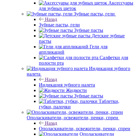
Аксессуары
для зубных щеток
Зубные пасты, гели
Назад
Зубные пасты, гели
Зубные пасты
Детские зубные
пасты
Гели для
аппликаций
Салфетки для
полости рта
Индикация зубного
налета
Назад
Индикация зубного налета
Жидкости
Зубные пасты
Таблетки,
губки, палочки
Ополаскиватели, освежители, пенки, спреи
Назад
Ополаскиватели, освежители, пенки, спреи
Ополаскиватели