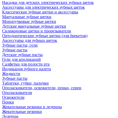
Насадки для детских электрических зубных щеток
Аксессуары для электрических зубных щеток
Классические зубные щетки и аксессуары
Мануальные зубные щетки
Монопучковые зубные щетки
Детские мануальные зубные щетки
Силиконовые щетки и прорезыватели
Ортодонтические зубные щетки (для брекетов)
Аксессуары для зубных щеток
Зубные пасты, гели
Зубные пасты
Детские зубные пасты
Гели для аппликаций
Салфетки для полости рта
Индикация зубного налета
Жидкости
Зубные пасты
Таблетки, губки, палочки
Ополаскиватели, освежители, пенки, спреи
Ополаскиватели
Освежители
Пенки
Жевательные резинки и леденцы
Жевательные резинки
Леденцы