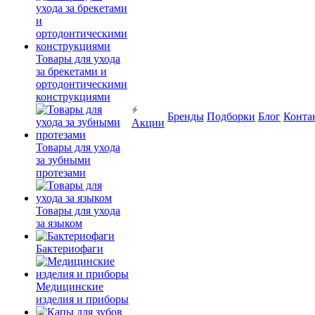
Товары для ухода
за брекетами и
ортодонтическими
конструкциями
Бренды
Подборки
Блог
Конта
Акции
Товары для ухода
за зубными
протезами
Товары для ухода
за языком
Бактериофаги
Медицинские
изделия и приборы