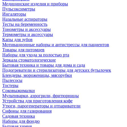
Медицинские изделия и приборы
Пульсоксиметры
Ингаляторы
Назальные аспираторы
Тесты на беременность
Тонометры и аксессуары
Термометры и аксессуары
Капы для зубов
Мотивационные наборы и антистрессы для пациентов
Товары для питомцев
Наборы для ухода за полостью рта
Зеркала стоматологические
Бытовая техника и товары для дома и сада
Подогреватели и стерилизаторы для детских бутылочек
Блендеры, мороженицы, мясорубки
Пылесосы
Тостеры
Соковыжималки
Мультиварки, аэрогрили, фритюрницы
Устройства для приготовления кофе
Утюги, парогенераторы и отпариватели
Сифоны для газирования
Садовая техника
Наборы для фондю
Бытовая химия