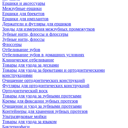
Ершики и аксессуары
Межзубные ершики
Ершики для брекетов
Ершики для имплантов
Держатели и футляры для ершиков
Зонды для измерения межзубных промежутков
Зубные нити, флоссы и флоссеры
Зубные нити, флоссы
Флоссеры
Отбеливание зубов
Отбеливание зубов в домашних условиях
Клиническое отбеливание
Товары для ухода за деснами
Товары для ухода за брекетами и ортодонтическими
конструкциями
Очищение ортодонтических конструкций
Футляры для ортодонтических конструкций
Ортодонтический воск
Товары для ухода за зубными протезами
Кремы для фиксации зубных протезов
Очищение и уход за зубными протезами
Контейнеры для хранения зубных протезов
Ультразвуковые мойки
Товары для ухода за языком
Бактериофаги