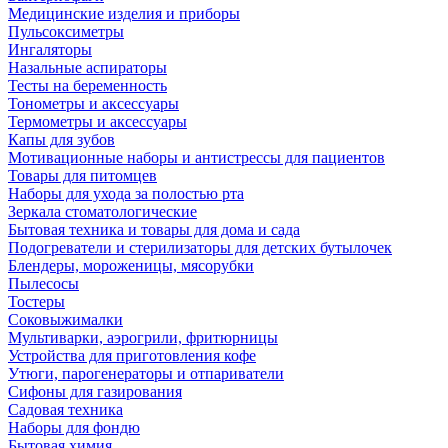
Медицинские изделия и приборы
Пульсоксиметры
Ингаляторы
Назальные аспираторы
Тесты на беременность
Тонометры и аксессуары
Термометры и аксессуары
Капы для зубов
Мотивационные наборы и антистрессы для пациентов
Товары для питомцев
Наборы для ухода за полостью рта
Зеркала стоматологические
Бытовая техника и товары для дома и сада
Подогреватели и стерилизаторы для детских бутылочек
Блендеры, мороженицы, мясорубки
Пылесосы
Тостеры
Соковыжималки
Мультиварки, аэрогрили, фритюрницы
Устройства для приготовления кофе
Утюги, парогенераторы и отпариватели
Сифоны для газирования
Садовая техника
Наборы для фондю
Бытовая химия