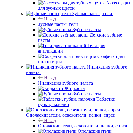
Аксессуары
для зубных щеток
Зубные пасты, гели
Назад
Зубные пасты, гели
Зубные пасты
Детские зубные
пасты
Гели для
аппликаций
Салфетки для
полости рта
Индикация зубного
налета
Назад
Индикация зубного налета
Жидкости
Зубные пасты
Таблетки,
губки, палочки
Ополаскиватели, освежители, пенки, спреи
Назад
Ополаскиватели, освежители, пенки, спреи
Ополаскиватели