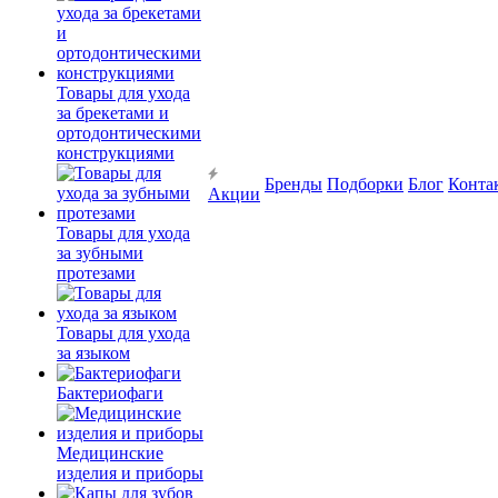
Товары для ухода
за брекетами и
ортодонтическими
конструкциями
Бренды
Подборки
Блог
Конта
Акции
Товары для ухода
за зубными
протезами
Товары для ухода
за языком
Бактериофаги
Медицинские
изделия и приборы