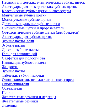
Насадки для детских электрических зубных щеток
Аксессуары для электрических зубных щеток
Классические зубные щетки и аксессуары
Мануальные зубные щетки
Монопучковые зубные щетки
Детские мануальные зубные щетки
Силиконовые щетки и прорезыватели
Ортодонтические зубные щетки (для брекетов)
Аксессуары для зубных щеток
Зубные пасты, гели
Зубные пасты
Детские зубные пасты
Гели для аппликаций
Салфетки для полости рта
Индикация зубного налета
Жидкости
Зубные пасты
Таблетки, губки, палочки
Ополаскиватели, освежители, пенки, спреи
Ополаскиватели
Освежители
Пенки
Жевательные резинки и леденцы
Жевательные резинки
Леденцы