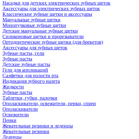
Насадки для детских электрических зубных щеток
Аксессуары для электрических зубных щеток
Классические зубные щетки и аксессуары
Мануальные зубные щетки
Монопучковые зубные щетки
Детские мануальные зубные щетки
Силиконовые щетки и прорезыватели
Ортодонтические зубные щетки (для брекетов)
Аксессуары для зубных щеток
Зубные пасты, гели
Зубные пасты
Детские зубные пасты
Гели для аппликаций
Салфетки для полости рта
Индикация зубного налета
Жидкости
Зубные пасты
Таблетки, губки, палочки
Ополаскиватели, освежители, пенки, спреи
Ополаскиватели
Освежители
Пенки
Жевательные резинки и леденцы
Жевательные резинки
Леденцы