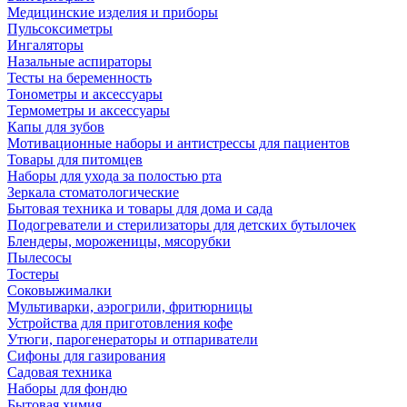
Медицинские изделия и приборы
Пульсоксиметры
Ингаляторы
Назальные аспираторы
Тесты на беременность
Тонометры и аксессуары
Термометры и аксессуары
Капы для зубов
Мотивационные наборы и антистрессы для пациентов
Товары для питомцев
Наборы для ухода за полостью рта
Зеркала стоматологические
Бытовая техника и товары для дома и сада
Подогреватели и стерилизаторы для детских бутылочек
Блендеры, мороженицы, мясорубки
Пылесосы
Тостеры
Соковыжималки
Мультиварки, аэрогрили, фритюрницы
Устройства для приготовления кофе
Утюги, парогенераторы и отпариватели
Сифоны для газирования
Садовая техника
Наборы для фондю
Бытовая химия