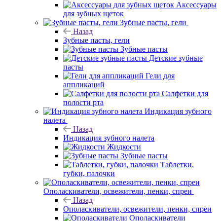
Аксессуары
для зубных щеток
Зубные пасты, гели
Назад
Зубные пасты, гели
Зубные пасты
Детские зубные
пасты
Гели для
аппликаций
Салфетки для
полости рта
Индикация зубного
налета
Назад
Индикация зубного налета
Жидкости
Зубные пасты
Таблетки,
губки, палочки
Ополаскиватели, освежители, пенки, спреи
Назад
Ополаскиватели, освежители, пенки, спреи
Ополаскиватели