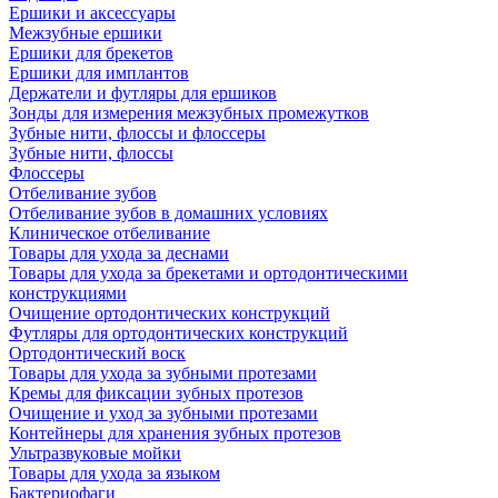
Ершики и аксессуары
Межзубные ершики
Ершики для брекетов
Ершики для имплантов
Держатели и футляры для ершиков
Зонды для измерения межзубных промежутков
Зубные нити, флоссы и флоссеры
Зубные нити, флоссы
Флоссеры
Отбеливание зубов
Отбеливание зубов в домашних условиях
Клиническое отбеливание
Товары для ухода за деснами
Товары для ухода за брекетами и ортодонтическими
конструкциями
Очищение ортодонтических конструкций
Футляры для ортодонтических конструкций
Ортодонтический воск
Товары для ухода за зубными протезами
Кремы для фиксации зубных протезов
Очищение и уход за зубными протезами
Контейнеры для хранения зубных протезов
Ультразвуковые мойки
Товары для ухода за языком
Бактериофаги