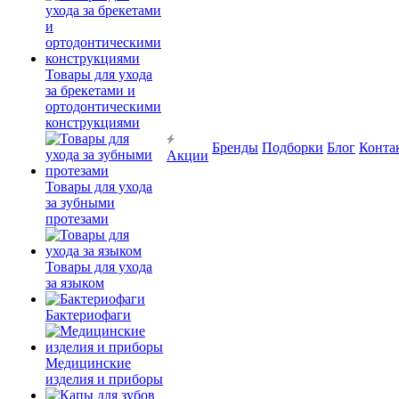
Товары для ухода
за брекетами и
ортодонтическими
конструкциями
Бренды
Подборки
Блог
Конта
Акции
Товары для ухода
за зубными
протезами
Товары для ухода
за языком
Бактериофаги
Медицинские
изделия и приборы