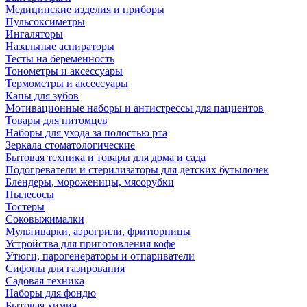
Медицинские изделия и приборы
Пульсоксиметры
Ингаляторы
Назальные аспираторы
Тесты на беременность
Тонометры и аксессуары
Термометры и аксессуары
Капы для зубов
Мотивационные наборы и антистрессы для пациентов
Товары для питомцев
Наборы для ухода за полостью рта
Зеркала стоматологические
Бытовая техника и товары для дома и сада
Подогреватели и стерилизаторы для детских бутылочек
Блендеры, мороженицы, мясорубки
Пылесосы
Тостеры
Соковыжималки
Мультиварки, аэрогрили, фритюрницы
Устройства для приготовления кофе
Утюги, парогенераторы и отпариватели
Сифоны для газирования
Садовая техника
Наборы для фондю
Бытовая химия