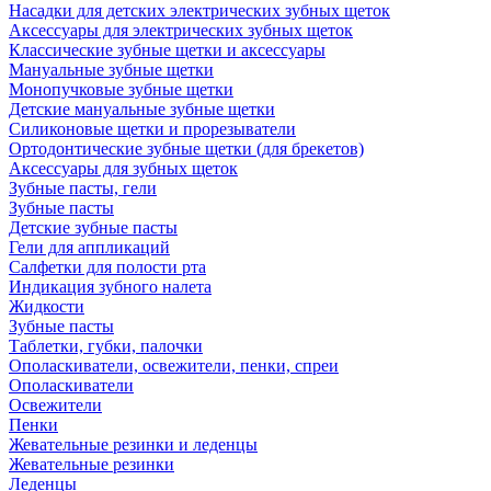
Насадки для детских электрических зубных щеток
Аксессуары для электрических зубных щеток
Классические зубные щетки и аксессуары
Мануальные зубные щетки
Монопучковые зубные щетки
Детские мануальные зубные щетки
Силиконовые щетки и прорезыватели
Ортодонтические зубные щетки (для брекетов)
Аксессуары для зубных щеток
Зубные пасты, гели
Зубные пасты
Детские зубные пасты
Гели для аппликаций
Салфетки для полости рта
Индикация зубного налета
Жидкости
Зубные пасты
Таблетки, губки, палочки
Ополаскиватели, освежители, пенки, спреи
Ополаскиватели
Освежители
Пенки
Жевательные резинки и леденцы
Жевательные резинки
Леденцы