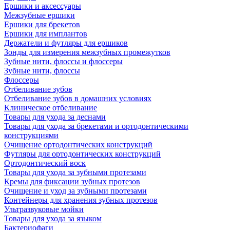
Ершики и аксессуары
Межзубные ершики
Ершики для брекетов
Ершики для имплантов
Держатели и футляры для ершиков
Зонды для измерения межзубных промежутков
Зубные нити, флоссы и флоссеры
Зубные нити, флоссы
Флоссеры
Отбеливание зубов
Отбеливание зубов в домашних условиях
Клиническое отбеливание
Товары для ухода за деснами
Товары для ухода за брекетами и ортодонтическими
конструкциями
Очищение ортодонтических конструкций
Футляры для ортодонтических конструкций
Ортодонтический воск
Товары для ухода за зубными протезами
Кремы для фиксации зубных протезов
Очищение и уход за зубными протезами
Контейнеры для хранения зубных протезов
Ультразвуковые мойки
Товары для ухода за языком
Бактериофаги