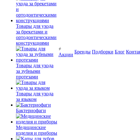
Товары для ухода
за брекетами и
ортодонтическими
конструкциями
Бренды
Подборки
Блог
Конта
Акции
Товары для ухода
за зубными
протезами
Товары для ухода
за языком
Бактериофаги
Медицинские
изделия и приборы