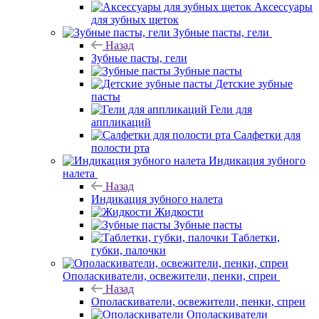
Аксессуары
для зубных щеток
Зубные пасты, гели
Назад
Зубные пасты, гели
Зубные пасты
Детские зубные
пасты
Гели для
аппликаций
Салфетки для
полости рта
Индикация зубного
налета
Назад
Индикация зубного налета
Жидкости
Зубные пасты
Таблетки,
губки, палочки
Ополаскиватели, освежители, пенки, спреи
Назад
Ополаскиватели, освежители, пенки, спреи
Ополаскиватели