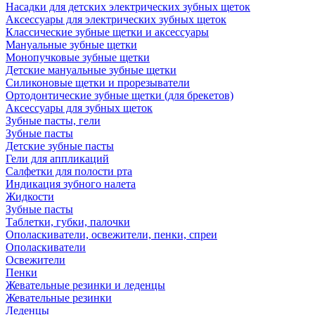
Насадки для детских электрических зубных щеток
Аксессуары для электрических зубных щеток
Классические зубные щетки и аксессуары
Мануальные зубные щетки
Монопучковые зубные щетки
Детские мануальные зубные щетки
Силиконовые щетки и прорезыватели
Ортодонтические зубные щетки (для брекетов)
Аксессуары для зубных щеток
Зубные пасты, гели
Зубные пасты
Детские зубные пасты
Гели для аппликаций
Салфетки для полости рта
Индикация зубного налета
Жидкости
Зубные пасты
Таблетки, губки, палочки
Ополаскиватели, освежители, пенки, спреи
Ополаскиватели
Освежители
Пенки
Жевательные резинки и леденцы
Жевательные резинки
Леденцы