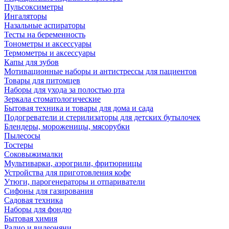
Пульсоксиметры
Ингаляторы
Назальные аспираторы
Тесты на беременность
Тонометры и аксессуары
Термометры и аксессуары
Капы для зубов
Мотивационные наборы и антистрессы для пациентов
Товары для питомцев
Наборы для ухода за полостью рта
Зеркала стоматологические
Бытовая техника и товары для дома и сада
Подогреватели и стерилизаторы для детских бутылочек
Блендеры, мороженицы, мясорубки
Пылесосы
Тостеры
Соковыжималки
Мультиварки, аэрогрили, фритюрницы
Устройства для приготовления кофе
Утюги, парогенераторы и отпариватели
Сифоны для газирования
Садовая техника
Наборы для фондю
Бытовая химия
Радио и видеоняни