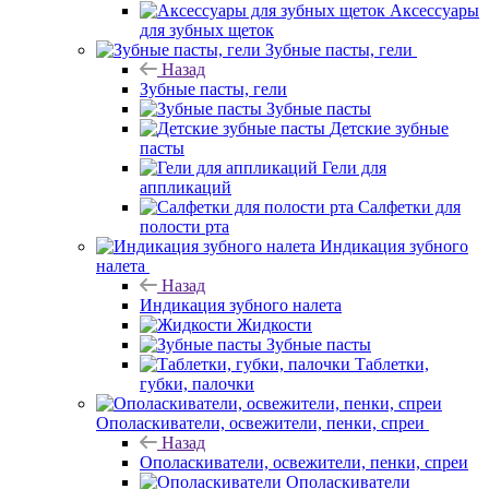
Аксессуары
для зубных щеток
Зубные пасты, гели
Назад
Зубные пасты, гели
Зубные пасты
Детские зубные
пасты
Гели для
аппликаций
Салфетки для
полости рта
Индикация зубного
налета
Назад
Индикация зубного налета
Жидкости
Зубные пасты
Таблетки,
губки, палочки
Ополаскиватели, освежители, пенки, спреи
Назад
Ополаскиватели, освежители, пенки, спреи
Ополаскиватели