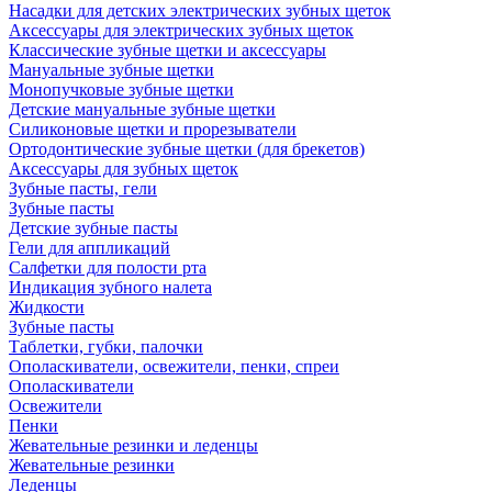
Насадки для детских электрических зубных щеток
Аксессуары для электрических зубных щеток
Классические зубные щетки и аксессуары
Мануальные зубные щетки
Монопучковые зубные щетки
Детские мануальные зубные щетки
Силиконовые щетки и прорезыватели
Ортодонтические зубные щетки (для брекетов)
Аксессуары для зубных щеток
Зубные пасты, гели
Зубные пасты
Детские зубные пасты
Гели для аппликаций
Салфетки для полости рта
Индикация зубного налета
Жидкости
Зубные пасты
Таблетки, губки, палочки
Ополаскиватели, освежители, пенки, спреи
Ополаскиватели
Освежители
Пенки
Жевательные резинки и леденцы
Жевательные резинки
Леденцы