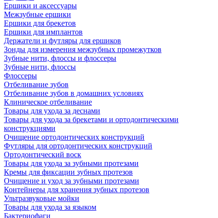
Ершики и аксессуары
Межзубные ершики
Ершики для брекетов
Ершики для имплантов
Держатели и футляры для ершиков
Зонды для измерения межзубных промежутков
Зубные нити, флоссы и флоссеры
Зубные нити, флоссы
Флоссеры
Отбеливание зубов
Отбеливание зубов в домашних условиях
Клиническое отбеливание
Товары для ухода за деснами
Товары для ухода за брекетами и ортодонтическими
конструкциями
Очищение ортодонтических конструкций
Футляры для ортодонтических конструкций
Ортодонтический воск
Товары для ухода за зубными протезами
Кремы для фиксации зубных протезов
Очищение и уход за зубными протезами
Контейнеры для хранения зубных протезов
Ультразвуковые мойки
Товары для ухода за языком
Бактериофаги