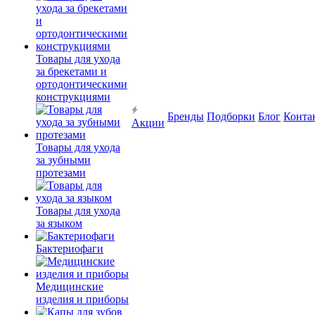
Товары для ухода
за брекетами и
ортодонтическими
конструкциями
Бренды
Подборки
Блог
Конта
Акции
Товары для ухода
за зубными
протезами
Товары для ухода
за языком
Бактериофаги
Медицинские
изделия и приборы