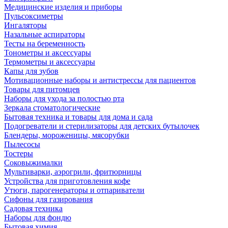
Медицинские изделия и приборы
Пульсоксиметры
Ингаляторы
Назальные аспираторы
Тесты на беременность
Тонометры и аксессуары
Термометры и аксессуары
Капы для зубов
Мотивационные наборы и антистрессы для пациентов
Товары для питомцев
Наборы для ухода за полостью рта
Зеркала стоматологические
Бытовая техника и товары для дома и сада
Подогреватели и стерилизаторы для детских бутылочек
Блендеры, мороженицы, мясорубки
Пылесосы
Тостеры
Соковыжималки
Мультиварки, аэрогрили, фритюрницы
Устройства для приготовления кофе
Утюги, парогенераторы и отпариватели
Сифоны для газирования
Садовая техника
Наборы для фондю
Бытовая химия