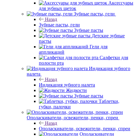
Аксессуары
для зубных щеток
Зубные пасты, гели
Назад
Зубные пасты, гели
Зубные пасты
Детские зубные
пасты
Гели для
аппликаций
Салфетки для
полости рта
Индикация зубного
налета
Назад
Индикация зубного налета
Жидкости
Зубные пасты
Таблетки,
губки, палочки
Ополаскиватели, освежители, пенки, спреи
Назад
Ополаскиватели, освежители, пенки, спреи
Ополаскиватели