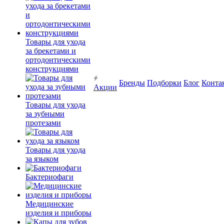
Товары для ухода
за брекетами и
ортодонтическими
конструкциями
Бренды
Подборки
Блог
Конта
Акции
Товары для ухода
за зубными
протезами
Товары для ухода
за языком
Бактериофаги
Медицинские
изделия и приборы