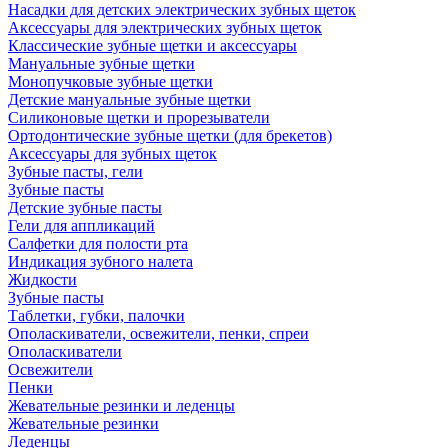
Насадки для детских электрических зубных щеток
Аксессуары для электрических зубных щеток
Классические зубные щетки и аксессуары
Мануальные зубные щетки
Монопучковые зубные щетки
Детские мануальные зубные щетки
Силиконовые щетки и прорезыватели
Ортодонтические зубные щетки (для брекетов)
Аксессуары для зубных щеток
Зубные пасты, гели
Зубные пасты
Детские зубные пасты
Гели для аппликаций
Салфетки для полости рта
Индикация зубного налета
Жидкости
Зубные пасты
Таблетки, губки, палочки
Ополаскиватели, освежители, пенки, спреи
Ополаскиватели
Освежители
Пенки
Жевательные резинки и леденцы
Жевательные резинки
Леденцы