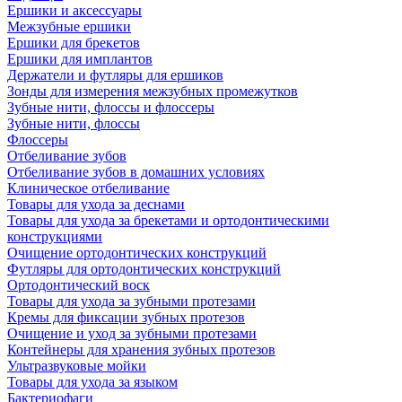
Ершики и аксессуары
Межзубные ершики
Ершики для брекетов
Ершики для имплантов
Держатели и футляры для ершиков
Зонды для измерения межзубных промежутков
Зубные нити, флоссы и флоссеры
Зубные нити, флоссы
Флоссеры
Отбеливание зубов
Отбеливание зубов в домашних условиях
Клиническое отбеливание
Товары для ухода за деснами
Товары для ухода за брекетами и ортодонтическими
конструкциями
Очищение ортодонтических конструкций
Футляры для ортодонтических конструкций
Ортодонтический воск
Товары для ухода за зубными протезами
Кремы для фиксации зубных протезов
Очищение и уход за зубными протезами
Контейнеры для хранения зубных протезов
Ультразвуковые мойки
Товары для ухода за языком
Бактериофаги