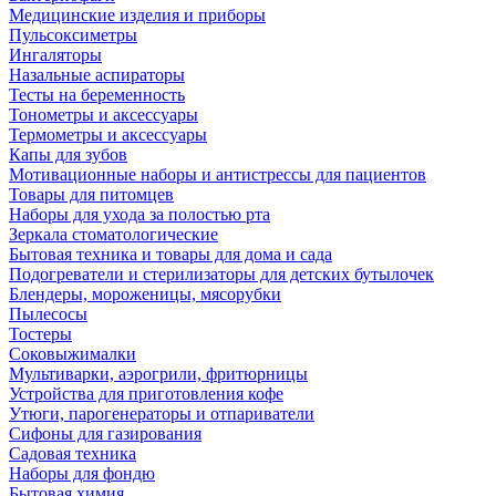
Медицинские изделия и приборы
Пульсоксиметры
Ингаляторы
Назальные аспираторы
Тесты на беременность
Тонометры и аксессуары
Термометры и аксессуары
Капы для зубов
Мотивационные наборы и антистрессы для пациентов
Товары для питомцев
Наборы для ухода за полостью рта
Зеркала стоматологические
Бытовая техника и товары для дома и сада
Подогреватели и стерилизаторы для детских бутылочек
Блендеры, мороженицы, мясорубки
Пылесосы
Тостеры
Соковыжималки
Мультиварки, аэрогрили, фритюрницы
Устройства для приготовления кофе
Утюги, парогенераторы и отпариватели
Сифоны для газирования
Садовая техника
Наборы для фондю
Бытовая химия