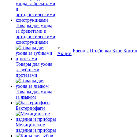
Товары для ухода
за брекетами и
ортодонтическими
конструкциями
Бренды
Подборки
Блог
Конта
Акции
Товары для ухода
за зубными
протезами
Товары для ухода
за языком
Бактериофаги
Медицинские
изделия и приборы