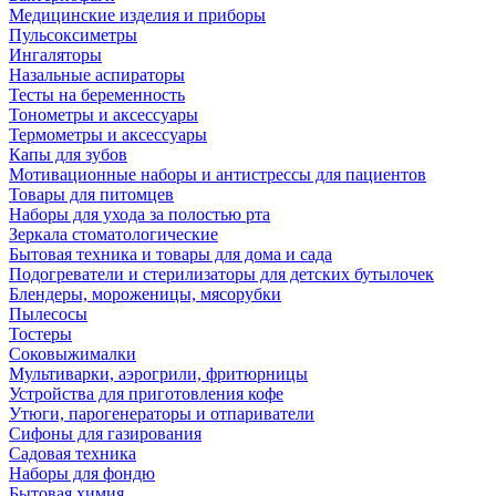
Медицинские изделия и приборы
Пульсоксиметры
Ингаляторы
Назальные аспираторы
Тесты на беременность
Тонометры и аксессуары
Термометры и аксессуары
Капы для зубов
Мотивационные наборы и антистрессы для пациентов
Товары для питомцев
Наборы для ухода за полостью рта
Зеркала стоматологические
Бытовая техника и товары для дома и сада
Подогреватели и стерилизаторы для детских бутылочек
Блендеры, мороженицы, мясорубки
Пылесосы
Тостеры
Соковыжималки
Мультиварки, аэрогрили, фритюрницы
Устройства для приготовления кофе
Утюги, парогенераторы и отпариватели
Сифоны для газирования
Садовая техника
Наборы для фондю
Бытовая химия