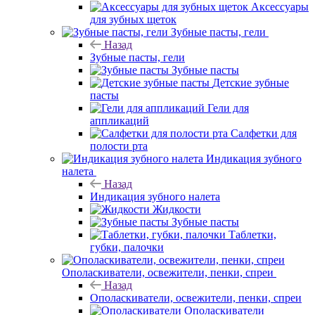
Аксессуары
для зубных щеток
Зубные пасты, гели
Назад
Зубные пасты, гели
Зубные пасты
Детские зубные
пасты
Гели для
аппликаций
Салфетки для
полости рта
Индикация зубного
налета
Назад
Индикация зубного налета
Жидкости
Зубные пасты
Таблетки,
губки, палочки
Ополаскиватели, освежители, пенки, спреи
Назад
Ополаскиватели, освежители, пенки, спреи
Ополаскиватели