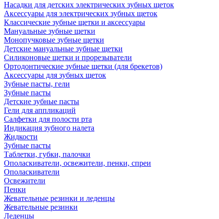
Насадки для детских электрических зубных щеток
Аксессуары для электрических зубных щеток
Классические зубные щетки и аксессуары
Мануальные зубные щетки
Монопучковые зубные щетки
Детские мануальные зубные щетки
Силиконовые щетки и прорезыватели
Ортодонтические зубные щетки (для брекетов)
Аксессуары для зубных щеток
Зубные пасты, гели
Зубные пасты
Детские зубные пасты
Гели для аппликаций
Салфетки для полости рта
Индикация зубного налета
Жидкости
Зубные пасты
Таблетки, губки, палочки
Ополаскиватели, освежители, пенки, спреи
Ополаскиватели
Освежители
Пенки
Жевательные резинки и леденцы
Жевательные резинки
Леденцы