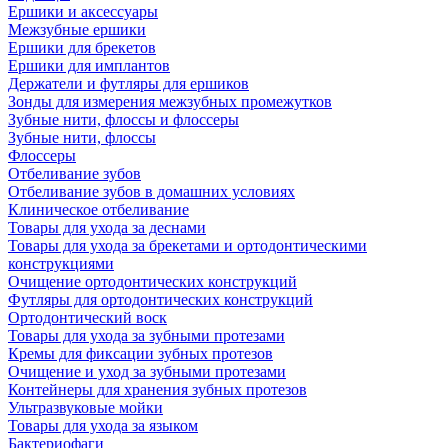
Ершики и аксессуары
Межзубные ершики
Ершики для брекетов
Ершики для имплантов
Держатели и футляры для ершиков
Зонды для измерения межзубных промежутков
Зубные нити, флоссы и флоссеры
Зубные нити, флоссы
Флоссеры
Отбеливание зубов
Отбеливание зубов в домашних условиях
Клиническое отбеливание
Товары для ухода за деснами
Товары для ухода за брекетами и ортодонтическими
конструкциями
Очищение ортодонтических конструкций
Футляры для ортодонтических конструкций
Ортодонтический воск
Товары для ухода за зубными протезами
Кремы для фиксации зубных протезов
Очищение и уход за зубными протезами
Контейнеры для хранения зубных протезов
Ультразвуковые мойки
Товары для ухода за языком
Бактериофаги