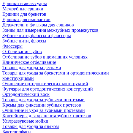
Ершики и аксессуары
Межзубные ершики
Ершики для брекетов
Ершики для имплантов
Держатели и футляры для ершиков
Зонды для измерения межзубных промежутков
Зубные нити, флоссы и флоссеры
Зубные нити, флоссы
Флоссеры
Отбеливание зубов
Отбеливание зубов в домашних условиях
Клиническое отбеливание
Товары для ухода за деснами
Товары для ухода за брекетами и ортодонтическими
конструкциями
Очищение ортодонтических конструкций
Футляры для ортодонтических конструкций
Ортодонтический воск
Товары для ухода за зубными протезами
Кремы для фиксации зубных протезов
Очищение и уход за зубными протезами
Контейнеры для хранения зубных протезов
Ультразвуковые мойки
Товары для ухода за языком
Бактериофаги