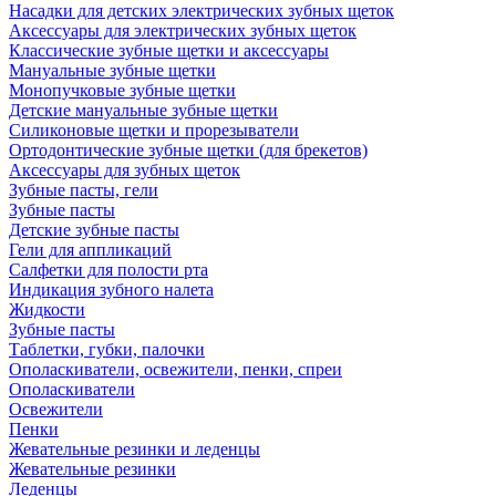
Насадки для детских электрических зубных щеток
Аксессуары для электрических зубных щеток
Классические зубные щетки и аксессуары
Мануальные зубные щетки
Монопучковые зубные щетки
Детские мануальные зубные щетки
Силиконовые щетки и прорезыватели
Ортодонтические зубные щетки (для брекетов)
Аксессуары для зубных щеток
Зубные пасты, гели
Зубные пасты
Детские зубные пасты
Гели для аппликаций
Салфетки для полости рта
Индикация зубного налета
Жидкости
Зубные пасты
Таблетки, губки, палочки
Ополаскиватели, освежители, пенки, спреи
Ополаскиватели
Освежители
Пенки
Жевательные резинки и леденцы
Жевательные резинки
Леденцы