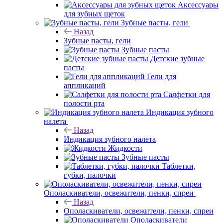
Аксессуары
для зубных щеток
Зубные пасты, гели
Назад
Зубные пасты, гели
Зубные пасты
Детские зубные
пасты
Гели для
аппликаций
Салфетки для
полости рта
Индикация зубного
налета
Назад
Индикация зубного налета
Жидкости
Зубные пасты
Таблетки,
губки, палочки
Ополаскиватели, освежители, пенки, спреи
Назад
Ополаскиватели, освежители, пенки, спреи
Ополаскиватели