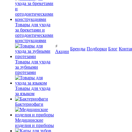
Товары для ухода
за брекетами и
ортодонтическими
конструкциями
Бренды
Подборки
Блог
Конта
Акции
Товары для ухода
за зубными
протезами
Товары для ухода
за языком
Бактериофаги
Медицинские
изделия и приборы