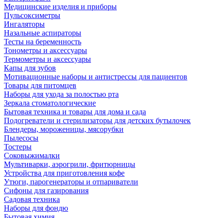
Медицинские изделия и приборы
Пульсоксиметры
Ингаляторы
Назальные аспираторы
Тесты на беременность
Тонометры и аксессуары
Термометры и аксессуары
Капы для зубов
Мотивационные наборы и антистрессы для пациентов
Товары для питомцев
Наборы для ухода за полостью рта
Зеркала стоматологические
Бытовая техника и товары для дома и сада
Подогреватели и стерилизаторы для детских бутылочек
Блендеры, мороженицы, мясорубки
Пылесосы
Тостеры
Соковыжималки
Мультиварки, аэрогрили, фритюрницы
Устройства для приготовления кофе
Утюги, парогенераторы и отпариватели
Сифоны для газирования
Садовая техника
Наборы для фондю
Бытовая химия