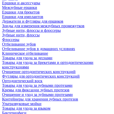
Ершики и аксессуары
Межзубные ершики
Ершики для брекетов
Ершики для имплантов
Держатели и футляры для ершиков
Зонды для измерения межзубных промежутков
Зубные нити, флоссы и флоссеры
Зубные нити, флоссы
Флоссеры
Отбеливание зубов
Отбеливание зубов в домашних условиях
Клиническое отбеливание
Товары для ухода за деснами
Товары для ухода за брекетами и ортодонтическими
конструкциями
Очищение ортодонтических конструкций
Футляры для ортодонтических конструкций
Ортодонтический воск
Товары для ухода за зубными протезами
Кремы для фиксации зубных протезов
Очищение и уход за зубными протезами
Контейнеры для хранения зубных протезов
Ультразвуковые мойки
Товары для ухода за языком
Бактериофаги