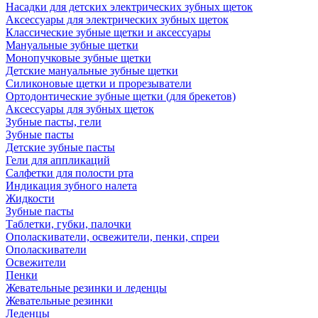
Насадки для детских электрических зубных щеток
Аксессуары для электрических зубных щеток
Классические зубные щетки и аксессуары
Мануальные зубные щетки
Монопучковые зубные щетки
Детские мануальные зубные щетки
Силиконовые щетки и прорезыватели
Ортодонтические зубные щетки (для брекетов)
Аксессуары для зубных щеток
Зубные пасты, гели
Зубные пасты
Детские зубные пасты
Гели для аппликаций
Салфетки для полости рта
Индикация зубного налета
Жидкости
Зубные пасты
Таблетки, губки, палочки
Ополаскиватели, освежители, пенки, спреи
Ополаскиватели
Освежители
Пенки
Жевательные резинки и леденцы
Жевательные резинки
Леденцы