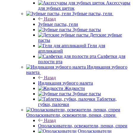
Аксессуары
для зубных щеток
Зубные пасты, гели
Назад
Зубные пасты, гели
Зубные пасты
Детские зубные
пасты
Гели для
аппликаций
Салфетки для
полости рта
Индикация зубного
налета
Назад
Индикация зубного налета
Жидкости
Зубные пасты
Таблетки,
губки, палочки
Ополаскиватели, освежители, пенки, спреи
Назад
Ополаскиватели, освежители, пенки, спреи
Ополаскиватели