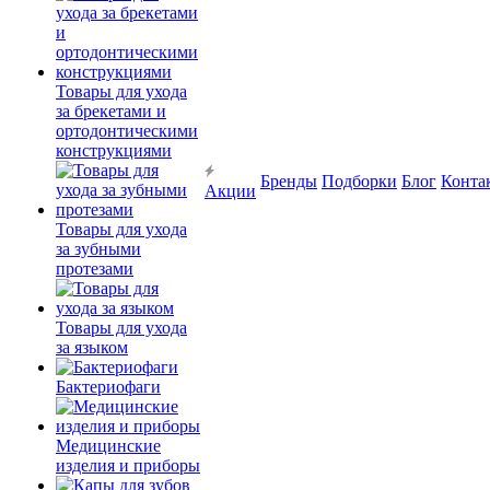
Товары для ухода
за брекетами и
ортодонтическими
конструкциями
Бренды
Подборки
Блог
Конта
Акции
Товары для ухода
за зубными
протезами
Товары для ухода
за языком
Бактериофаги
Медицинские
изделия и приборы