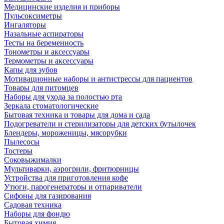
Медицинские изделия и приборы
Пульсоксиметры
Ингаляторы
Назальные аспираторы
Тесты на беременность
Тонометры и аксессуары
Термометры и аксессуары
Капы для зубов
Мотивационные наборы и антистрессы для пациентов
Товары для питомцев
Наборы для ухода за полостью рта
Зеркала стоматологические
Бытовая техника и товары для дома и сада
Подогреватели и стерилизаторы для детских бутылочек
Блендеры, мороженицы, мясорубки
Пылесосы
Тостеры
Соковыжималки
Мультиварки, аэрогрили, фритюрницы
Устройства для приготовления кофе
Утюги, парогенераторы и отпариватели
Сифоны для газирования
Садовая техника
Наборы для фондю
Бытовая химия