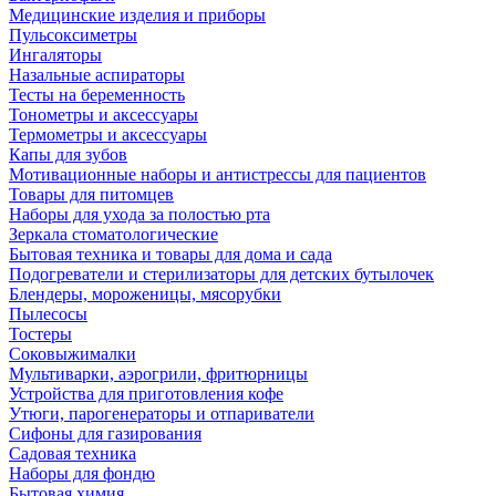
Медицинские изделия и приборы
Пульсоксиметры
Ингаляторы
Назальные аспираторы
Тесты на беременность
Тонометры и аксессуары
Термометры и аксессуары
Капы для зубов
Мотивационные наборы и антистрессы для пациентов
Товары для питомцев
Наборы для ухода за полостью рта
Зеркала стоматологические
Бытовая техника и товары для дома и сада
Подогреватели и стерилизаторы для детских бутылочек
Блендеры, мороженицы, мясорубки
Пылесосы
Тостеры
Соковыжималки
Мультиварки, аэрогрили, фритюрницы
Устройства для приготовления кофе
Утюги, парогенераторы и отпариватели
Сифоны для газирования
Садовая техника
Наборы для фондю
Бытовая химия