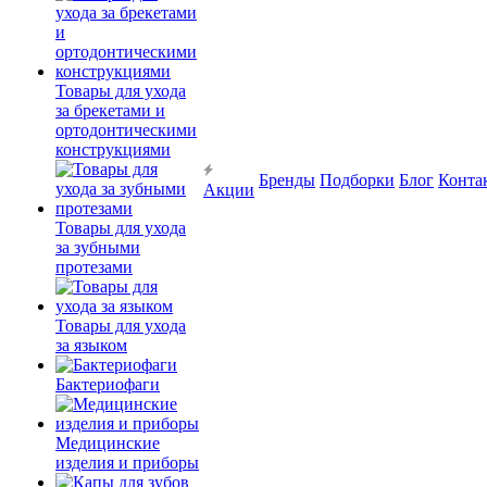
Товары для ухода
за брекетами и
ортодонтическими
конструкциями
Бренды
Подборки
Блог
Конта
Акции
Товары для ухода
за зубными
протезами
Товары для ухода
за языком
Бактериофаги
Медицинские
изделия и приборы