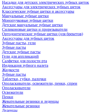
Насадки для детских электрических зубных щеток
Аксессуары для электрических зубных щеток
Классические зубные щетки и аксессуары
Мануальные зубные щетки
Монопучковые зубные щетки
Детские мануальные зубные щетки
Силиконовые щетки и прорезыватели
Ортодонтические зубные щетки (для брекетов)
Аксессуары для зубных щеток
Зубные пасты, гели
Зубные пасты
Детские зубные пасты
Гели для аппликаций
Салфетки для полости рта
Индикация зубного налета
Жидкости
Зубные пасты
Таблетки, губки, палочки
Ополаскиватели, освежители, пенки, спреи
Ополаскиватели
Освежители
Пенки
Жевательные резинки и леденцы
Жевательные резинки
Леденцы