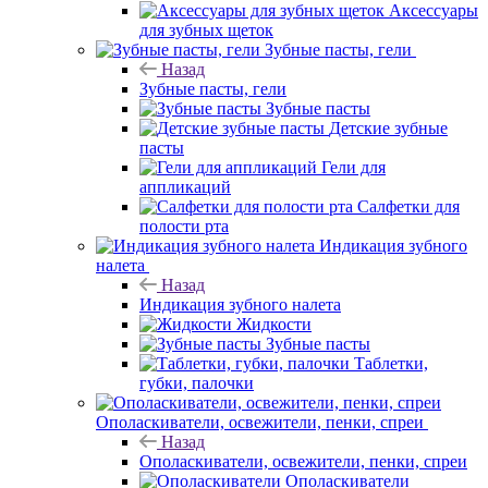
Аксессуары
для зубных щеток
Зубные пасты, гели
Назад
Зубные пасты, гели
Зубные пасты
Детские зубные
пасты
Гели для
аппликаций
Салфетки для
полости рта
Индикация зубного
налета
Назад
Индикация зубного налета
Жидкости
Зубные пасты
Таблетки,
губки, палочки
Ополаскиватели, освежители, пенки, спреи
Назад
Ополаскиватели, освежители, пенки, спреи
Ополаскиватели