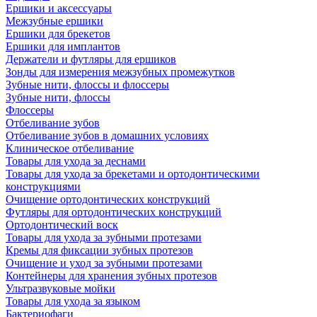
Ершики и аксессуары
Межзубные ершики
Ершики для брекетов
Ершики для имплантов
Держатели и футляры для ершиков
Зонды для измерения межзубных промежутков
Зубные нити, флоссы и флоссеры
Зубные нити, флоссы
Флоссеры
Отбеливание зубов
Отбеливание зубов в домашних условиях
Клиническое отбеливание
Товары для ухода за деснами
Товары для ухода за брекетами и ортодонтическими
конструкциями
Очищение ортодонтических конструкций
Футляры для ортодонтических конструкций
Ортодонтический воск
Товары для ухода за зубными протезами
Кремы для фиксации зубных протезов
Очищение и уход за зубными протезами
Контейнеры для хранения зубных протезов
Ультразвуковые мойки
Товары для ухода за языком
Бактериофаги