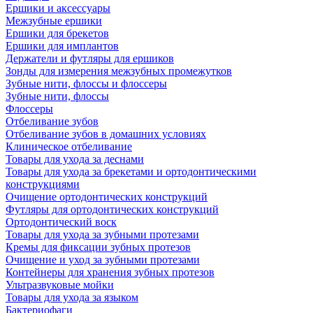
Ершики и аксессуары
Межзубные ершики
Ершики для брекетов
Ершики для имплантов
Держатели и футляры для ершиков
Зонды для измерения межзубных промежутков
Зубные нити, флоссы и флоссеры
Зубные нити, флоссы
Флоссеры
Отбеливание зубов
Отбеливание зубов в домашних условиях
Клиническое отбеливание
Товары для ухода за деснами
Товары для ухода за брекетами и ортодонтическими
конструкциями
Очищение ортодонтических конструкций
Футляры для ортодонтических конструкций
Ортодонтический воск
Товары для ухода за зубными протезами
Кремы для фиксации зубных протезов
Очищение и уход за зубными протезами
Контейнеры для хранения зубных протезов
Ультразвуковые мойки
Товары для ухода за языком
Бактериофаги