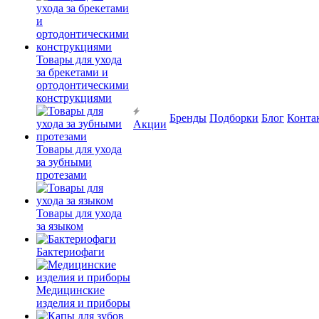
Товары для ухода
за брекетами и
ортодонтическими
конструкциями
Бренды
Подборки
Блог
Конта
Акции
Товары для ухода
за зубными
протезами
Товары для ухода
за языком
Бактериофаги
Медицинские
изделия и приборы