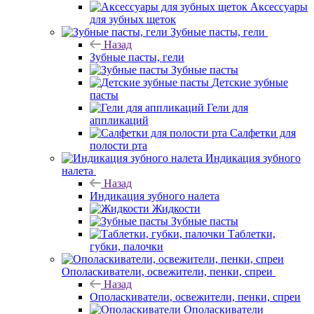
Аксессуары
для зубных щеток
Зубные пасты, гели
Назад
Зубные пасты, гели
Зубные пасты
Детские зубные
пасты
Гели для
аппликаций
Салфетки для
полости рта
Индикация зубного
налета
Назад
Индикация зубного налета
Жидкости
Зубные пасты
Таблетки,
губки, палочки
Ополаскиватели, освежители, пенки, спреи
Назад
Ополаскиватели, освежители, пенки, спреи
Ополаскиватели