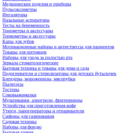
Медицинские изделия и приборы
Пульсоксиметры
Ингаляторы
Назальные аспираторы
Тесты на беременность
Тонометры и аксессуары
Термометры и аксессуары
Капы для зубов
Мотивационные наборы и антистрессы для пациентов
Товары для питомцев
Наборы для ухода за полостью рта
Зеркала стоматологические
Бытовая техника и товары для дома и сада
Подогреватели и стерилизаторы для детских бутылочек
Блендеры, мороженицы, мясорубки
Пылесосы
Тостеры
Соковыжималки
Мультиварки, аэрогрили, фритюрницы
Устройства для приготовления кофе
Утюги, парогенераторы и отпариватели
Сифоны для газирования
Садовая техника
Наборы для фондю
Бытовая химия