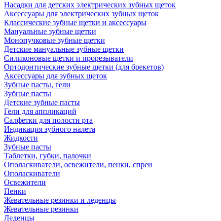
Насадки для детских электрических зубных щеток
Аксессуары для электрических зубных щеток
Классические зубные щетки и аксессуары
Мануальные зубные щетки
Монопучковые зубные щетки
Детские мануальные зубные щетки
Силиконовые щетки и прорезыватели
Ортодонтические зубные щетки (для брекетов)
Аксессуары для зубных щеток
Зубные пасты, гели
Зубные пасты
Детские зубные пасты
Гели для аппликаций
Салфетки для полости рта
Индикация зубного налета
Жидкости
Зубные пасты
Таблетки, губки, палочки
Ополаскиватели, освежители, пенки, спреи
Ополаскиватели
Освежители
Пенки
Жевательные резинки и леденцы
Жевательные резинки
Леденцы